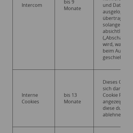
bis 9
Intercom
und Daten au
Monate
ausgeloggten
übertragen l
solange die S
absichtlich m
(„Abschaltun
wird, was no
beim Auslog
geschieht.
Dieses Cookie
sich daran, d
Interne
bis 13
Cookie Präfe
Cookies
Monate
angezeigt wu
diese durch A
ablehnen kon