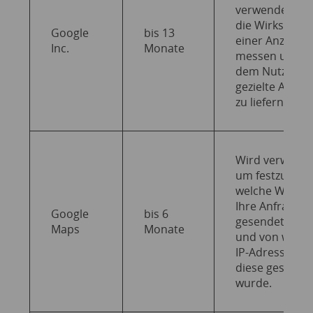
verwendet, u
die Wirksamke
Google
bis 13
einer Anzeige 
Inc.
Monate
messen und
dem Nutzer
gezielte Anzei
zu liefern.
Wird verwend
um festzustell
welche Websit
Ihre Anfrage
Google
bis 6
gesendet hat
Maps
Monate
und von welch
IP-Adresse aus
diese gesende
wurde.