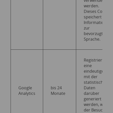
verwendet
werden.
Dieses Cookie
speichert
Informationen
zur
bevorzugten
Sprache.
Registriert
eine
eindeutige ID,
mit der
statistische
Google
bis 24
Daten
Analytics
Monate
darüber
generiert
werden, wie
der Besucher