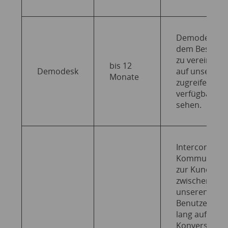
Demodesk er
dem Besuche
zu vereinbare
bis 12
Demodesk
auf unseren 
Monate
zugreifen ka
verfügbare T
sehen.
Intercom dien
Kommunikati
zur Kundenb
zwischen boo
unseren Kun
Benutzer kan
lang auf sein
Konversation