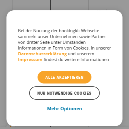
Wird verwende
um zu versteh
wo auf unsere
Website gesuc
Bei der Nutzung der bookingkit Webseite
sammeln unser Unternehmen sowie Partner
und geklickt
von dritter Seite unter Umständen
wird. Mit Hilfe
Informationen in Form von Cookies. In unserer
der
Datenschutzerklärung
und unserem
Informationen
Impressum
findest du weitere Informationen
Hotjar
bis 1 Jahr
die von diesen
Cookies
gesammelten
ALLE AKZEPTIEREN
werden, könn
wir analysieren
NUR NOTWENDIGE COOKIES
was auf der
Website passie
um diese zu
Mehr Optionen
optimieren.