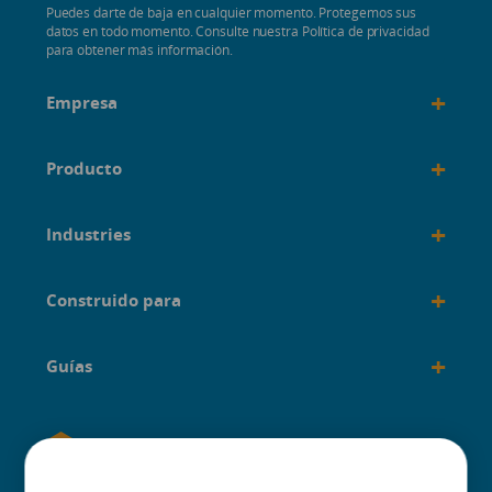
Puedes darte de baja en cualquier momento. Protegemos sus
datos en todo momento. Consulte nuestra Política de privacidad
para obtener más información.
+
Empresa
+
Producto
+
Industries
+
Construido para
+
Guías