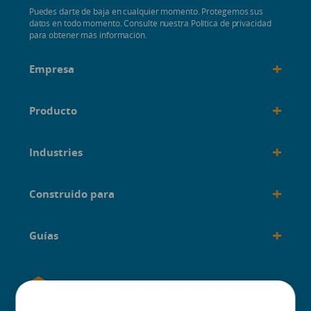
Puedes darte de baja en cualquier momento. Protegemos sus
datos en todo momento. Consulte nuestra Política de privacidad
para obtener más información.
+
Empresa
+
Producto
+
Industries
+
Construido para
+
Guías