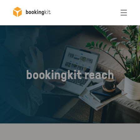
Otwórz
bookingkit reach