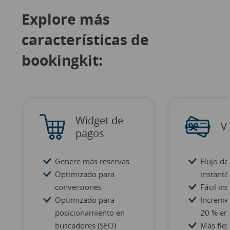
Explore más
características de
bookingkit:
Widget de
V
pagos
Genere más reservas
Flujo de
Optimizado para
instant
conversiones
Fácil ins
Optimizado para
Increme
posicionamiento en
20 % en
buscadores (SEO)
Más flex