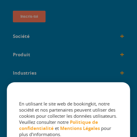
+
Société
+
Produit
+
Industries
+
créé pour
En utilisant le site web de bookingkit, notre
société et nos partenaires peuvent utiliser des
cookies pour collecter les données utilisateurs.
Veuillez consulter notre
Politique de
confidentialité
et
Mentions Légales
pour
The One Platform for Attractions. Sell
plus d'informations.