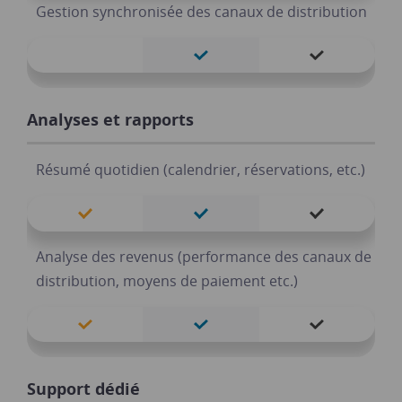
Gestion synchronisée des canaux de distribution
Vente de produits additionnels
Fonction multilingue avec 16 langues disponibles
Intégration réservation en ligne sur les réseaux
Accès au catalogue d’activités bookingkit
Analyses et rapports
sociaux
Pause saisonnière du contrat
Résumé quotidien (calendrier, réservations, etc.)
Communication client automatique
Option développeur accès API
Analyse des revenus (performance des canaux de
distribution, moyens de paiement etc.)
Email SAV et demande d’avis automatique
Gestion d’établissements multiples
Export configurable des données (commandes,
Tarifs flexibles
Support dédié
bons cadeaux, factures, virements etc.)