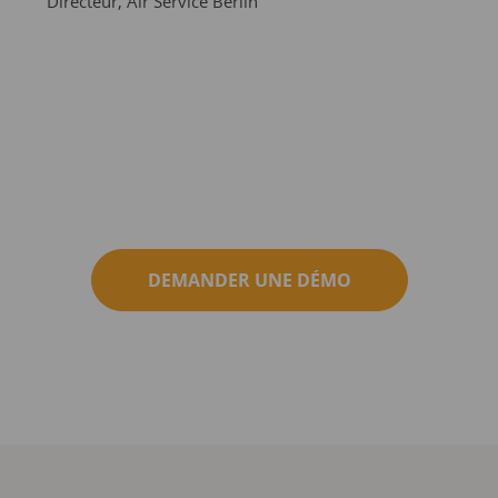
Directeur, Air Service Berlin
Chef 
Prazd
DEMANDER UNE DÉMO