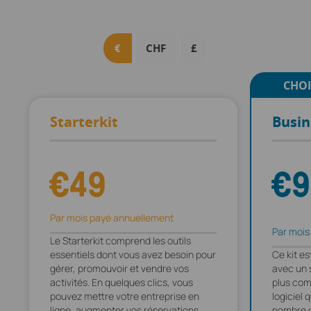
€
CHF
£
CHOI
Starterkit
Busin
€49
€9
Par mois payé annuellement
Par mois
Le Starterkit comprend les outils
essentiels dont vous avez besoin pour
Ce kit es
gérer, promouvoir et vendre vos
avec un 
activités. En quelques clics, vous
plus com
pouvez mettre votre entreprise en
logiciel 
ligne, augmenter vos réservations
nombre c