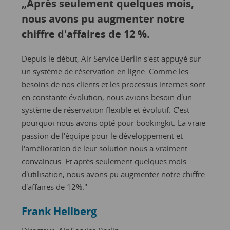
„Après seulement quelques mois,
„Grâ
nous avons pu augmenter notre
prop
chiffre d'affaires de 12 %.
tour
capa
Depuis le début, Air Service Berlin s'est appuyé sur
nos
un système de réservation en ligne. Comme les
besoins de nos clients et les processus internes sont
booki
en constante évolution, nous avions besoin d'un
que n
système de réservation flexible et évolutif. C'est
chaqu
pourquoi nous avons opté pour bookingkit. La vraie
une AP
passion de l'équipe pour le développement et
conne
l'amélioration de leur solution nous a vraiment
d'écon
convaincus. Et après seulement quelques mois
automa
d'utilisation, nous avons pu augmenter notre chiffre
somme
d'affaires de 12%."
et de
ligne 
Frank Hellberg
Šim