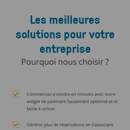
1 Session
Nombre illimité de points de vente pris en charge
Les meilleures
Soutien direct du manager de la formation
solutions pour votre
Jusqu’à 30
Jusqu’à 30
jours après
jours après
entreprise
l’inscription
l’inscription
Pourquoi nous choisir ?
1 Chargé de Compte dédié
En fonction
des revenus
Commencez à vendre en minutes avec notre
récurrents
widget de paiement hautement optimisé et et
facile à utiliser.
Visite sur site
Générer plus de réservations en s'associant