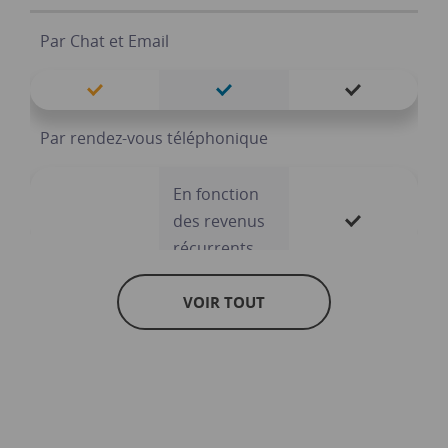
Champs supplémentaires lors de la réservation
Par Chat et Email
Bons cadeaux personnalisés
Suivi avancé des sites-web
Par rendez-vous téléphonique
Campagne marketing par emails
En fonction
des revenus
récurrents
Billets à entrées multiples
VOIR TOUT
Voie prioritaire
Prise en charge de l’intégration sur un nombre
illimité de sites-web
Mise en place du compte / formation