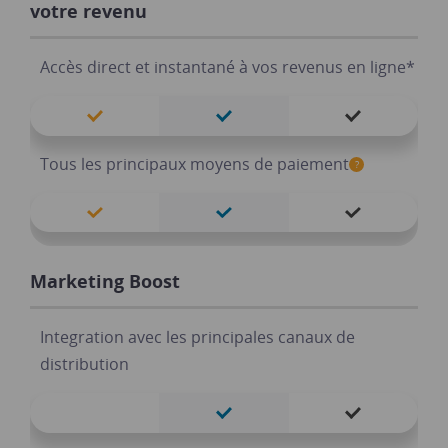
votre revenu
Export des données et des factures
Accès direct et instantané à vos revenus en ligne*
Gestion des disponibilités en direct
Tous les principaux moyens de paiement
?
Application mobile Tickets Scan (Android & IOS)
Intégration du système de réservation sur votre
Marketing Boost
site-web
Integration avec les principales canaux de
Resource Management
distribution
Intégration personnalisée
Gestion des utilisateurs