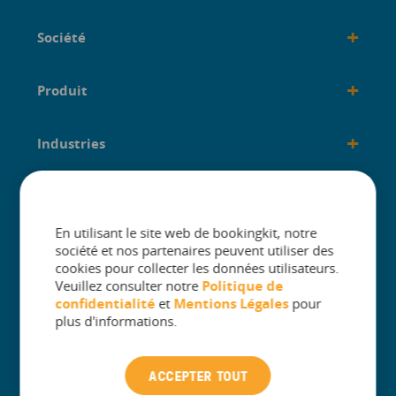
+
Société
+
Produit
+
Industries
+
créé pour
En utilisant le site web de bookingkit, notre
société et nos partenaires peuvent utiliser des
cookies pour collecter les données utilisateurs.
Veuillez consulter notre
Politique de
confidentialité
et
Mentions Légales
pour
The One Platform for Attractions. Sell
plus d'informations.
More and Simplify Operations.
ACCEPTER TOUT
Contacter l’assistance clientèle