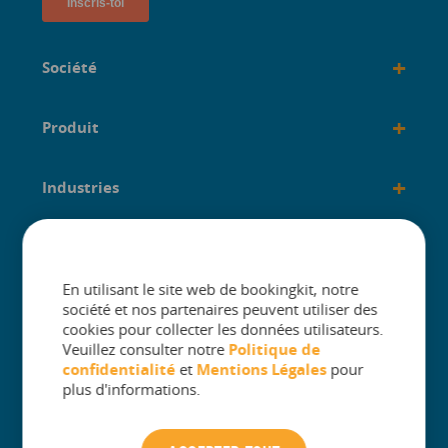
+
Société
+
Produit
+
Industries
+
créé pour
En utilisant le site web de bookingkit, notre
société et nos partenaires peuvent utiliser des
cookies pour collecter les données utilisateurs.
Veuillez consulter notre
Politique de
confidentialité
et
Mentions Légales
pour
The One Platform for Attractions. Sell
plus d'informations.
More and Simplify Operations.