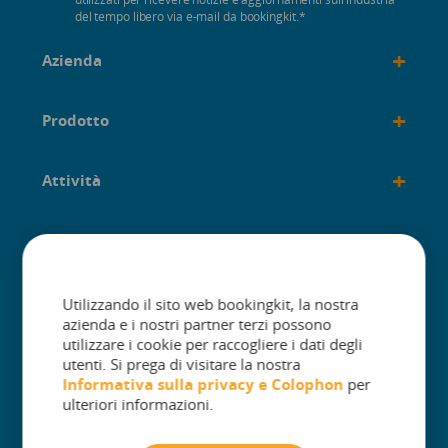
del tempo libero via e-mail da bookingkit.
*
+
Azienda
+
Prodotto
+
Attività
+
Costruito per
Utilizzando il sito web bookingkit, la nostra
azienda e i nostri partner terzi possono
utilizzare i cookie per raccogliere i dati degli
utenti. Si prega di visitare la nostra
The One Platform for Attractions. Sell
Informativa sulla privacy e
Colophon
per
More and Simplify Operations.
ulteriori informazioni.