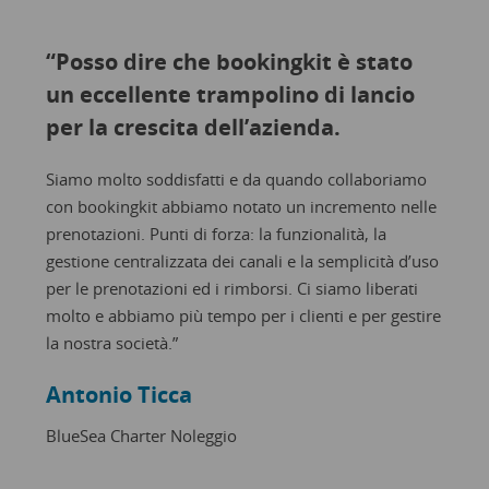
“Posso dire che bookingkit è stato
“In 
un eccellente trampolino di lancio
part
per la crescita dell’azienda.
sodd
nost
Siamo molto soddisfatti e da quando collaboriamo
fles
con bookingkit abbiamo notato un incremento nelle
prenotazioni. Punti di forza: la funzionalità, la
L’inte
gestione centralizzata dei canali e la semplicità d’uso
ulteri
per le prenotazioni ed i rimborsi. Ci siamo liberati
dell’E
molto e abbiamo più tempo per i clienti e per gestire
la nostra società.”
Rüd
Antonio Ticca
Respo
BlueSea Charter Noleggio