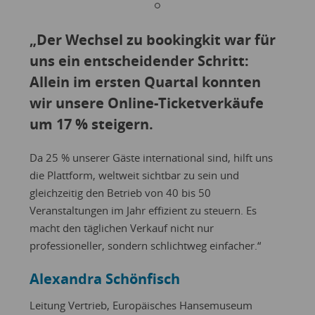
„Der Wechsel zu bookingkit war für
„Mit
uns ein entscheidender Schritt:
Tec
Allein im ersten Quartal konnten
uns
wir unsere Online-Ticketverkäufe
Flex
um 17 % steigern.
Zuv
Nive
Da 25 % unserer Gäste international sind, hilft uns
die Plattform, weltweit sichtbar zu sein und
Die In
gleichzeitig den Betrieb von 40 bis 50
Meilen
Veranstaltungen im Jahr effizient zu steuern. Es
Europ
macht den täglichen Verkauf nicht nur
Rüd
professioneller, sondern schlichtweg einfacher.“
Leite
Alexandra Schönfisch
Leitung Vertrieb, Europäisches Hansemuseum