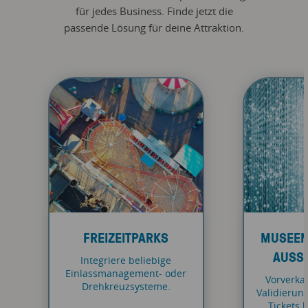
für jedes Business. Finde jetzt die
passende Lösung für deine Attraktion.
FREIZEITPARKS
MUSEEN,
AUSS
Integriere beliebige
Einlassmanagement- oder
Vorverka
Drehkreuzsysteme.
Validierung
Tickets 