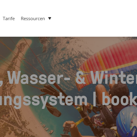
Tarife
Ressourcen
, Wasser- & Winte
ngssystem | book