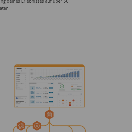
g deines Erlebnisses auf über 50
täten