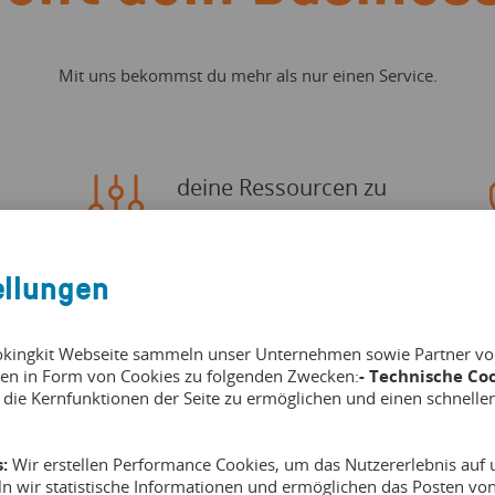
Mit uns bekommst du mehr als nur einen Service.
deine Ressourcen zu
verwalten
ellungen
Dein Equipment kann erfasst und mit
E
bestimmten Erlebnissen verknüpft
S
werden, so dass deine verfügbaren Slots
sa
okingkit Webseite sammeln unser Unternehmen sowie Partner von 
immer mit deinem Inventar
w
en in Form von Cookies zu folgenden Zwecken:
- Technische Coo
übereinstimmen.
in
 die Kernfunktionen der Seite zu ermöglichen und einen schnelle
:
Wir erstellen Performance Cookies, um das Nutzererlebnis auf u
ln wir statistische Informationen und ermöglichen das Posten v