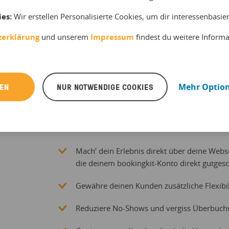
ies:
Wir erstellen Personalisierte Cookies, um dir interessenbasi
zerklärung
und unserem
Impressum
findest du weitere Inform
Erziele höhere Umsätze
REN
NUR NOTWENDIGE COOKIES
Mehr Optio
Gewinne mehr Kunden u
Direktbuchungen
Mach’ dein Erlebnis direkt über deine Web
die deinem bookingkit-Konto direkt gutges
Gewähre deinen Kunden zusätzliche Flexibil
Reduziere No-Shows und vergiss Überbuchu