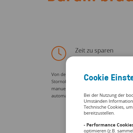
Zeit zu sparen
Cookie Einst
Von der Rechnungserstellung bis zur
Stornobearbeitung werden alle
manuellen Prozesse zentralisiert und
Bei der Nutzung der bo
automatisiert.
Umständen Information
Technische Cookies, um
bereitzustellen.
- Performance Cookies
optimieren (z.B. samme