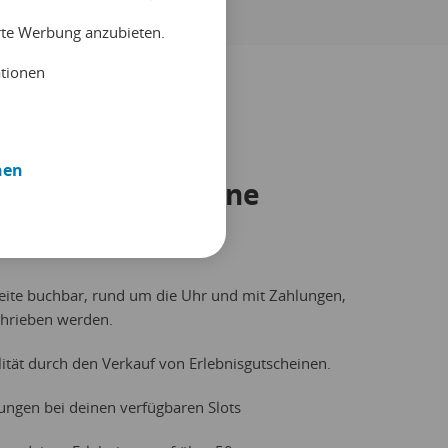
erte Werbung anzubieten.
ationen
nen
nd steigere deine
seite buchbar, rund um die Uhr und mit Zahlungen,
chrieben werden.
ität durch den Verkauf von Erlebnisgutscheinen.
ngen bei deinen verfügbaren Slots