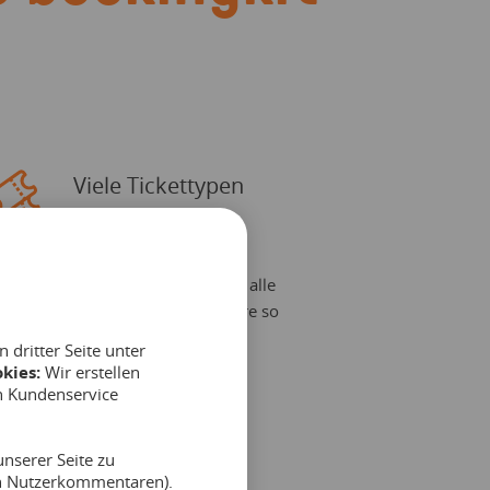
Viele Tickettypen
anbieten
iete verschiedene Tickettypen für alle
eine Zielgruppen an und optimiere so
eine Auslastung.
dritter Seite unter
kies:
Wir erstellen
n Kundenservice
nserer Seite zu
on Nutzerkommentaren).