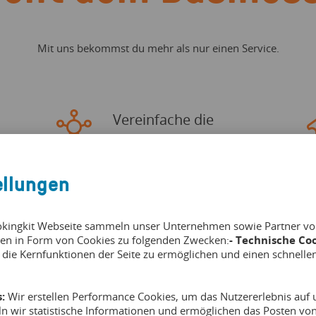
Mit uns bekommst du mehr als nur einen Service.
Vereinfache die
Verwaltung
ellungen
Alle Aspekte deines Geschäftes in einer
B
s
komfortablen Übersicht: dein Kalender,
d
Teilnehmer, Rechnungen, Ressourcen und
d
okingkit Webseite sammeln unser Unternehmen sowie Partner von 
vieles mehr.
en in Form von Cookies zu folgenden Zwecken:
- Technische Coo
 die Kernfunktionen der Seite zu ermöglichen und einen schnelle
:
Wir erstellen Performance Cookies, um das Nutzererlebnis auf u
ln wir statistische Informationen und ermöglichen das Posten v