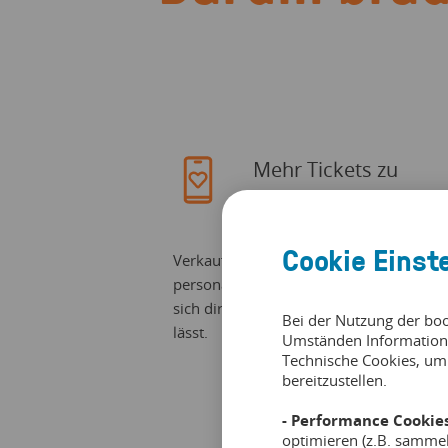
Mehr Tickets zu
verkaufen
Cookie Einst
Verkaufe mehr Tickets durch unser
personalisierbares Checkout-System, da
sich direkt in deine Webseite einfügen
Bei der Nutzung der bo
lässt.
Umständen Information
Technische Cookies, um
bereitzustellen.
- Performance Cookies
optimieren (z.B. samme