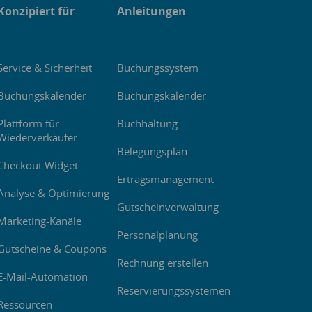
Konzipiert für
Anleitungen
Service & Sicherheit
Buchungssystem
Buchungskalender
Buchungskalender
Plattform für
Buchhaltung
Wiederverkäufer
Belegungsplan
Checkout Widget
Ertragsmanagement
Analyse & Optimierung
Gutscheinverwaltung
Marketing-Kanäle
Personalplanung
Gutscheine & Coupons
Rechnung erstellen
E-Mail-Automation
Reservierungssystemen
Ressourcen-