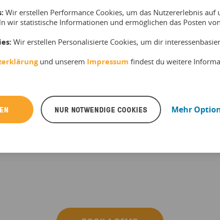
:
Wir erstellen Performance Cookies, um das Nutzererlebnis auf u
ir uns nicht mit
ln wir statistische Informationen und ermöglichen das Posten v
müssen, sondern
ies:
Wir erstellen Personalisierte Cookies, um dir interessenbasi
inden. Das spart
die manuelle
zerklärung
und unserem
Impressum
findest du weitere Inform
mmenarbeit und
“
REN
NUR NOTWENDIGE COOKIES
Mehr Optio