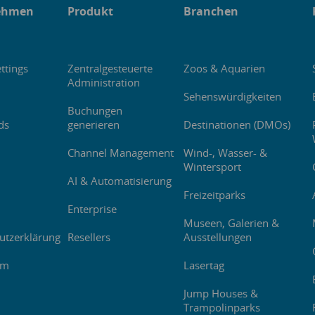
ehmen
Produkt
Branchen
ttings
Zentralgesteuerte
Zoos & Aquarien
Administration
Sehenswürdigkeiten
Buchungen
ds
generieren
Destinationen (DMOs)
Channel Management
Wind-, Wasser- &
Wintersport
AI & Automatisierung
Freizeitparks
Enterprise
Museen, Galerien &
utzerklärung
Resellers
Ausstellungen
um
Lasertag
Jump Houses &
Trampolinparks