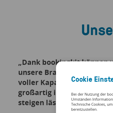
Unse
„Dank bookingkit können w
unsere Brauereiführungen
Cookie Einst
voller Kapazität anbieten,
großartig ist und unsere 
Bei der Nutzung der bo
Umständen Information
steigen lässt!
Technische Cookies, um
bereitzustellen.