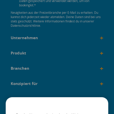
Daten gespeichert und verwendet werden, um von
bookingkit.
*
Neuigkeiten aus der Freizeitbranche per E-Mail zu erhalten. Du
kannst dich jederzeit wieder abmelden. Deine Daten sind bei uns
stets geschützt. Weitere Informationen findest du in unserer
Datenschutzrichtlinie.
+
Unternehmen
+
Produkt
+
Branchen
+
Konzipiert für
+
Anleitungen