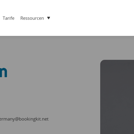
Tarife
Ressourcen
n
ermany@bookingkit.net