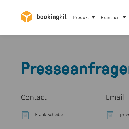
Produkt
Branchen
Presseanfrage
Contact
Email
Frank Scheibe
pr-g