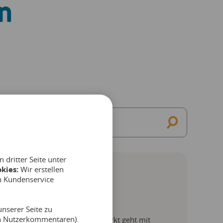
n
dritter Seite unter
kies:
Wir erstellen
n Kundenservice
rkt Index – Q2 2026
nserer Seite zu
on Nutzerkommentaren).
 aller Zeiten: Europas Freizeitmarkt geht mit