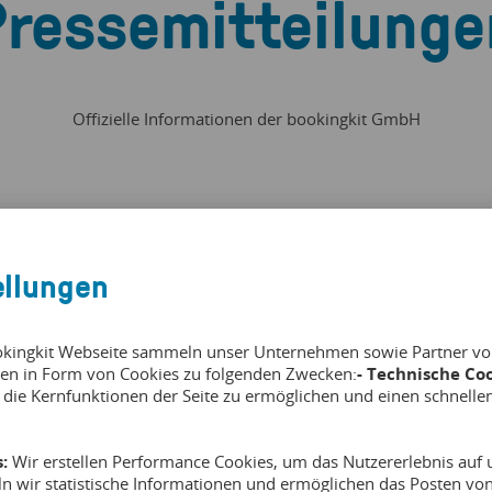
Pressemitteilunge
Offizielle Informationen der bookingkit GmbH
ellungen
okingkit Webseite sammeln unser Unternehmen sowie Partner von 
en in Form von Cookies zu folgenden Zwecken:
- Technische Coo
 die Kernfunktionen der Seite zu ermöglichen und einen schnelle
ngkit und NaviPartner
bookingkit Freizeitma
 Attraktionen
:
Wir erstellen Performance Cookies, um das Nutzererlebnis auf u
ln wir statistische Informationen und ermöglichen das Posten v
Stärkstes zweites Quartal