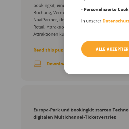
bookingkit, eine der führenden europäischen Pla
- Personalisierte Cook
Buchung, Vermarktung und Verwaltung von Freiz
NaviPartner, der führende dänische Microsoft So
In unserer
Datenschut
Retail, Attraktionen und Hospitality, bündeln ihr
Attraktionen künftig …
ALLE AKZEPTIE
Read this publication
Download PDF
Europa-Park und bookingkit starten Techno
digitalen Multichannel-Ticketvertrieb