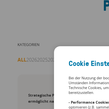
KATEGORIEN
ALL
2026
2025
2024
Cookie Einst
Bei der Nutzung der bo
Umständen Information
Technische Cookies, um
bereitzustellen.
Strategische Partnerschaft zwischen booki
ermöglicht nahtlose Technologielösung für
- Performance Cookies
optimieren (z.B. samme