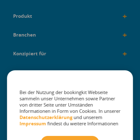
+
Produkt
+
Branchen
+
Konzipiert für
+
Anleitungen
Bei der Nutzung der bookingkit Webseite
sammeln unser Unternehmen sowie Partner
von dritter Seite unter Umständen
Informationen in Form von Cookies. In unserer
The One Platform for Attractions. Sell
Datenschutzerklärung
und unserem
More and Simplify Operations.
Impressum
findest du weitere Informationen