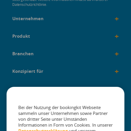
Datenschutzrichtlinie.
+
Unternehmen
+
Produkt
+
Branchen
+
Konzipiert für
+
Anleitungen
Bei der Nutzung der bookingkit Webseite
sammeln unser Unternehmen sowie Partner
von dritter Seite unter Umständen
Informationen in Form von Cookies. In unserer
The One Platform for Attractions. Sell
Datenschutzerklärung
und unserem