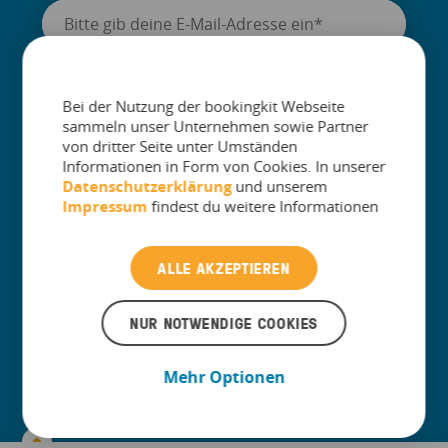
Bei der Nutzung der bookingkit Webseite
Ich bin damit einverstanden, dass meine persönlichen
sammeln unser Unternehmen sowie Partner
Daten gespeichert und verwendet werden, um von
von dritter Seite unter Umständen
bookingkit.
*
Informationen in Form von Cookies. In unserer
Datenschutzerklärung
und unserem
Neuigkeiten aus der Freizeitbranche per E-Mail zu erhalten. Du
kannst dich jederzeit wieder abmelden. Deine Daten sind bei uns
Impressum
findest du weitere Informationen
stets geschützt. Weitere Informationen findest du in unserer
Datenschutzrichtlinie.
ALLE AKZEPTIEREN
+
Unternehmen
NUR NOTWENDIGE COOKIES
+
Produkt
Mehr Optionen
+
Branchen