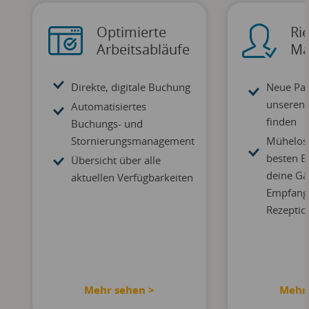
Optimierte
Ri
Arbeitsabläufe
Ma
Direkte, digitale Buchung
Neue Par
unseren 
Automatisiertes
finden
Buchungs- und
Stornierungsmanagement
Mühelose
besten E
Übersicht über alle
deine Gä
aktuellen Verfügbarkeiten
Empfang
Rezeptio
Mehr sehen >
Mehr 