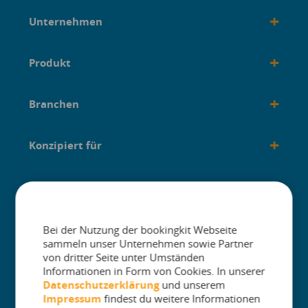
+
Unternehmen
+
Produkt
+
Branchen
+
Konzipiert für
+
Anleitungen
Bei der Nutzung der bookingkit Webseite
sammeln unser Unternehmen sowie Partner
von dritter Seite unter Umständen
Informationen in Form von Cookies. In unserer
The One Platform for Attractions. Sell
Datenschutzerklärung
und unserem
More and Simplify Operations.
Impressum
findest du weitere Informationen