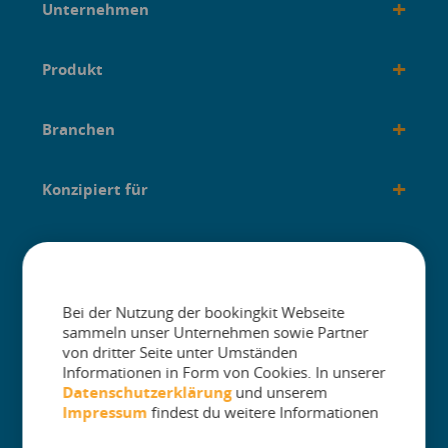
+
Unternehmen
+
Produkt
+
Branchen
+
Konzipiert für
+
Anleitungen
Bei der Nutzung der bookingkit Webseite
sammeln unser Unternehmen sowie Partner
von dritter Seite unter Umständen
Informationen in Form von Cookies. In unserer
The One Platform for Attractions. Sell
Datenschutzerklärung
und unserem
More and Simplify Operations.
Impressum
findest du weitere Informationen