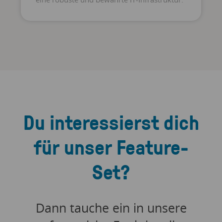
Auch beim Umgang mit persönlichen
Daten, insbesondere beim
Zahlungsverkehr, von Endkunden lässt das
Systems keine Kompromisse zu und wendet
die höchsten Sicherheitsstandards an.
Du interessierst dich
für unser Feature-
Set?
Dann tauche ein in unsere