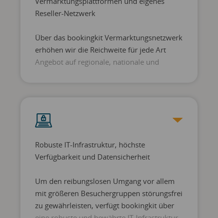
Vermarktungsplattformen und eigenes
Reseller-Netzwerk
Über das bookingkit Vermarktungsnetzwerk
erhöhen wir die Reichweite für jede Art
Angebot auf regionale, nationale und
internationale Märkte. Mit Hilfe von
bookingkit Reach geht bookingkit einen
Schritt weiter und ermöglicht die
Einbindung sowie Digitalisierung
vorhandener bzw. den Aufbau neuer
Reseller-Netzwerke – individuell mit voller
Robuste IT-Infrastruktur, höchste
Kontrolle seitens der Enterprise-Partner.
Verfügbarkeit und Datensicherheit
Um den reibungslosen Umgang vor allem
mit größeren Besuchergruppen störungsfrei
zu gewährleisten, verfügt bookingkit über
eine robuste und bewährte IT-Infrastruktur.