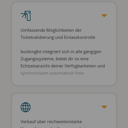
optimal etwa für das Controlling, die
Analyse von Besucherströmen, Kapazitäts-
Management oder Kontaktnachverfolgung.
Umfassende Möglichkeiten der
Ticketvalidierung und Einlasskontrolle
bookingkit integriert sich in alle gängigen
Zugangssysteme, bietet dir so eine
Echtzeitansicht deiner Verfügbarkeiten und
synchronisiert automatisch freie
Kapazitäten über alle Marketingkanäle.
Verkauf über reichweitenstarke