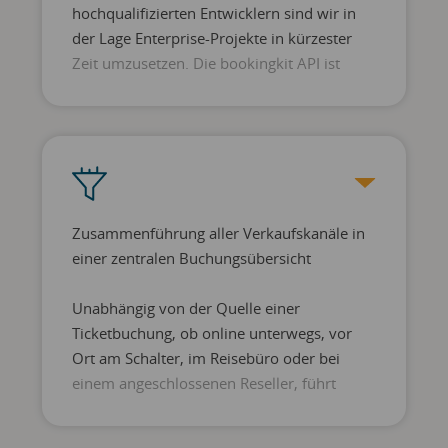
hochqualifizierten Entwicklern sind wir in
der Lage Enterprise-Projekte in kürzester
Zeit umzusetzen. Die bookingkit API ist
dabei offen und flexibel genug, um das
Buchungssystem mit vorhandenen
Lösungen zusammenzuführen. Dadurch
entstehen technische und gestalterische
Freiräume sowie messbare Synergieeffekte.
Zusammenführung aller Verkaufskanäle in
einer zentralen Buchungsübersicht
Unabhängig von der Quelle einer
Ticketbuchung, ob online unterwegs, vor
Ort am Schalter, im Reisebüro oder bei
einem angeschlossenen Reseller, führt
bookingkit alle vorhandenen Vorgänge in
einem zentralen Dashboard zusammen –