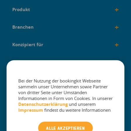
+
Produkt
+
Branchen
+
Konzipiert für
+
Anleitungen
Bei der Nutzung der bookingkit Webseite
sammeln unser Unternehmen sowie Partner
von dritter Seite unter Umständen
Informationen in Form von Cookies. In unserer
The One Platform for Attractions. Sell
Datenschutzerklärung
und unserem
More and Simplify Operations.
Impressum
findest du weitere Informationen
Kontakt Kundenbetreuung
ALLE AKZEPTIEREN