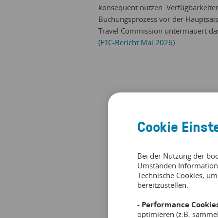
konsequent nutzen: Verfügbarkeite
Buchungsprozess vor der Hauptsais
Travel Commission untermauert das 
(
ETC-Bericht Mai 2026
).
Cookie Einst
Bei der Nutzung der bo
Umständen Information
Technische Cookies, um
bereitzustellen.
- Performance Cookies
optimieren (z.B. samme