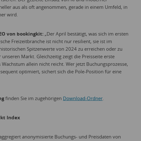
neller aus als oft angenommen, gerade in einem Umfeld, in
her wird.
EO von bookingkit:
„Der April bestätigt, was sich im ersten
he Freizeitbranche ist nicht nur resilient, sie ist im
historischen Spitzenwerte von 2024 zu erreichen oder zu
ür unseren Markt. Gleichzeitig zeigt die Preisseite erste
 Wachstum allein nicht reicht. Wer jetzt Buchungsprozesse,
equent optimiert, sichert sich die Pole-Position für eine
ng
finden Sie im zugehörigen
Download-Ordner
.
rkt Index
 aggregiert anonymisierte Buchungs- und Preisdaten von