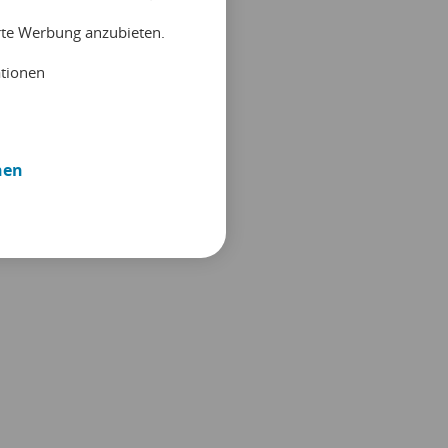
erte Werbung anzubieten.
ationen
nen