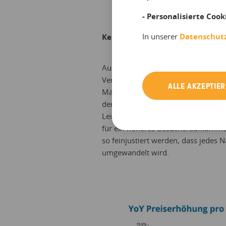
- Personalisierte Cook
In unserer
Datenschut
Kernaussage 2: Besucherzahlen 
Auch die Ticketverkäufe halten ihr 
Verkaufszahlen exakt der bisherigen
ALLE AKZEPTIE
März-Anstieg war damit kein Einmal
der Nachfrage auf das Niveau der B
Leistungsfähigkeit in den Fokus: O
für ein höheres Besucheraufkommen 
so feinjustiert werden, dass jedes N
umgewandelt wird.