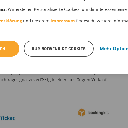
ies:
Wir erstellen Personalisierte Cookies, um dir interessenbasi
zerklärung
und unserem
Impressum
findest du weitere Inform
bleiben auf Rekordniveau
historisches Niveau. Im April 2026 entsprechen die
 April-Spitze aus 2024, den zweiten Monat in Folge. Der
REN
NUR NOTWENDIGE COOKIES
Mehr Optio
effekt, sondern Ausdruck einer breit getragenen Rückkehr
oomjahre. Für Anbieter rückt damit die operative
n-Site-Prozesse, Personalplanung und Check-in müssen jetzt
ausgelegt sein. Parallel sollten Online-Buchungsstrecken
achfragesignal zuverlässig in einen bestätigten Verkauf