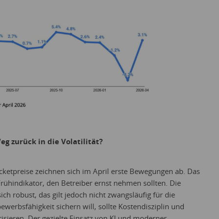
g zurück in die Volatilität?
ketpreise zeichnen sich im April erste Bewegungen ab. Das
Frühindikator, den Betreiber ernst nehmen sollten. Die
ch robust, das gilt jedoch nicht zwangsläufig für die
erbsfähigkeit sichern will, sollte Kostendisziplin und
risieren. Der gezielte Einsatz von KI und moderner