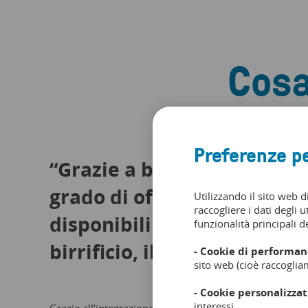
Cosa
Preferenze pe
“Grazie a bookingkit siamo
grado di offrire più date
Utilizzando il sito web d
raccogliere i dati degli u
disponibili per i tour del n
funzionalità principali de
birrificio, il che è fantastic
- Cookie di performan
sito web (cioè raccoglia
- Cookie personalizzat
interessi.
Grazie all’integrazione con bookingkit possiamo connet