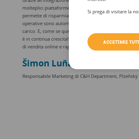
molteplici piattaforme di marketing utilizzando un’unic
Si prega di visitare la no
permette di risparmiare tempo e denaro. Inoltre, tutte l
operative sono automatizzate, eliminando il lavoro ma
carico. E, come se questo non bastasse, il volume dell
è in continua crescita! Non vediamo l’ora di collaborare
ACCETTARE TUTT
di vendita online e raggiungere nuovi mercati!”
Šimon Luňák
Responsabile Marketing di C&H Department, Plzeňský 