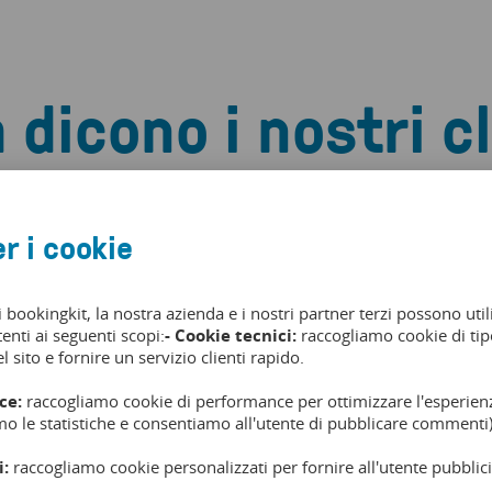
 dicono i nostri cl
r i cookie
 in
i bookingkit, la nostra azienda e i nostri partner terzi possono util
tenti ai seguenti scopi:
- Cookie tecnici:
raccogliamo cookie di tipo
ostro
l sito e fornire un servizio clienti rapido.
o!
ce:
raccogliamo cookie di performance per ottimizzare l'esperienz
mo le statistiche e consentiamo all'utente di pubblicare commenti)
i:
raccogliamo cookie personalizzati per fornire all'utente pubblici
terci a