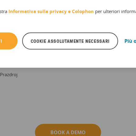
a API. Questo ci
stra
Informativa sulla privacy e
Colophon
per ulteriori inform
e attività
nuale a nostro
e nostre vendite
 con altri canali
I
COOKIE ASSOLUTAMENTE NECESSARI
Più 
Prazdroj
BOOK A DEMO