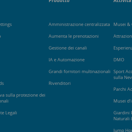
Prodotto
Attività
ttings
Amministrazione centralizzata
Musei & 
o
Aumenta le prenotazioni
Attrazion
Gestione dei canali
Esperienz
IA e Automazione
DMO
Grandi fornitori multinazionali
Sport Acq
sulla Ne
ds
Rivenditori
Parchi Ac
va sulla protezione dei
onali
Musei d’
te Legali
Giardini 
Naturali 
Jump Hou