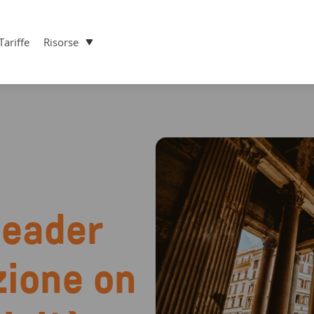
Tariffe
Risorse
leader
zione on