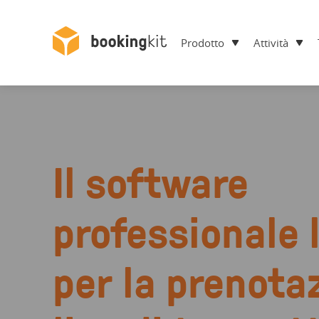
Prodotto
Attività
Il software
professionale 
per la prenota