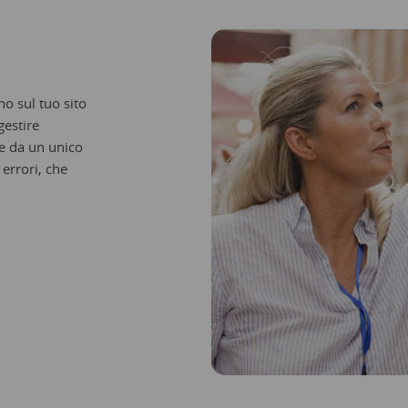
o sul tuo sito
estire
le da un unico
 errori, che