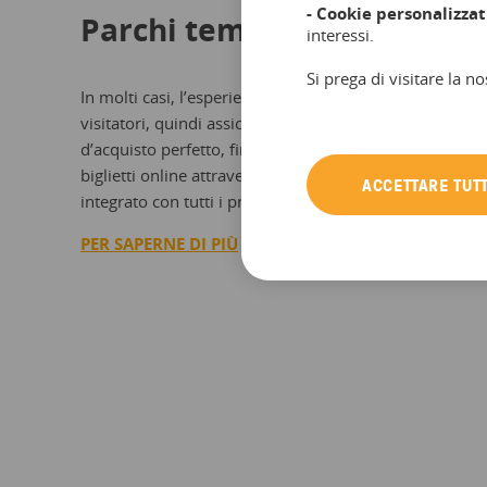
- Cookie personalizzat
Parchi tematici
interessi.
Si prega di visitare la no
In molti casi, l’esperienza del cliente inizia ben prima c
visitatori, quindi assicurati di offrire con bookingkit il
d’acquisto perfetto, fino alla stampa e utilizzo del biglie
biglietti online attraverso un software di prenotazione 
ACCETTARE TUTT
integrato con tutti i principali sistemi di gestione degli 
PER SAPERNE DI PIÙ