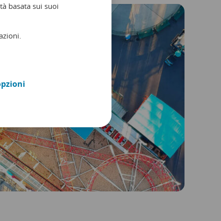
tà basata sui suoi
azioni.
opzioni