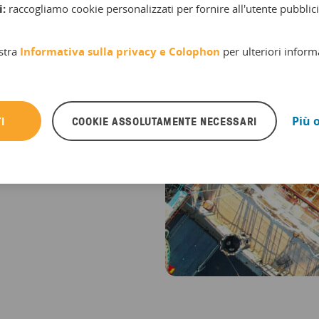
i:
raccogliamo cookie personalizzati per fornire all'utente pubblici
stra
Informativa sulla privacy e
Colophon
per ulteriori inform
he arrivino i tuoi
 processo
tto. Gestisci i
centralizzato,
I
COOKIE ASSOLUTAMENTE NECESSARI
Più 
ingressi.