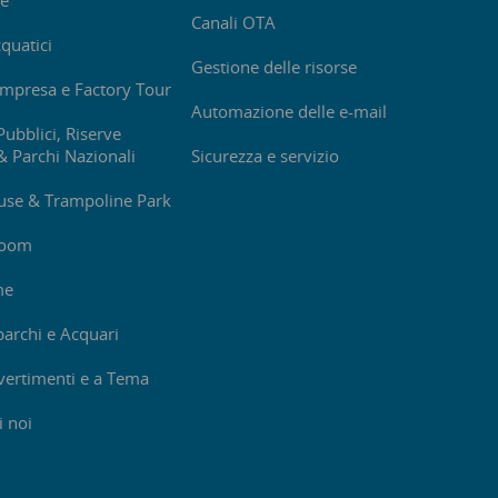
ve
Canali OTA
quatici
Gestione delle risorse
impresa e Factory Tour
Automazione delle e-mail
Pubblici, Riserve
& Parchi Nazionali
Sicurezza e servizio
se & Trampoline Park
Room
me
parchi e Acquari
ivertimenti e a Tema
i noi