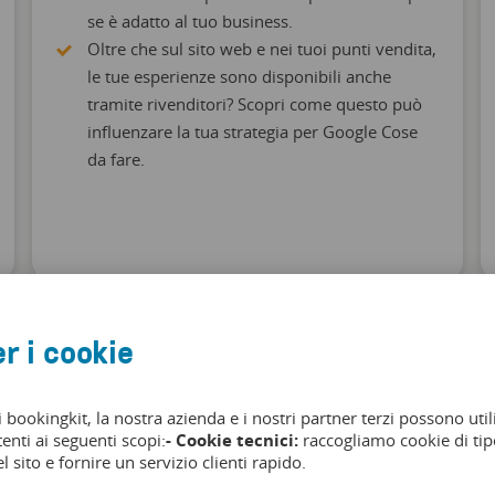
se è adatto al tuo business.
Oltre che sul sito web e nei tuoi punti vendita,
le tue esperienze sono disponibili anche
tramite rivenditori? Scopri come questo può
influenzare la tua strategia per Google Cose
da fare.
r i cookie
i bookingkit, la nostra azienda e i nostri partner terzi possono util
tenti ai seguenti scopi:
- Cookie tecnici:
raccogliamo cookie di tipo
Blog Posts
l sito e fornire un servizio clienti rapido.