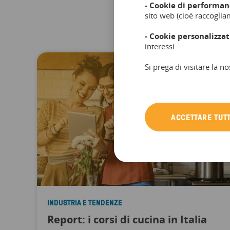
- Cookie di performan
sito web (cioè raccoglia
- Cookie personalizzat
interessi.
Si prega di visitare la no
ACCETTARE TUTT
INDUSTRIA E TENDENZE
Report: i corsi di cucina in Italia