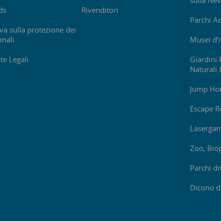
sulla Ne
ds
Rivenditori
Parchi Ac
va sulla protezione dei
onali
Musei d’
te Legali
Giardini 
Naturali 
Jump Hou
Escape 
Laserga
Zoo, Bio
Parchi d
Dicono d