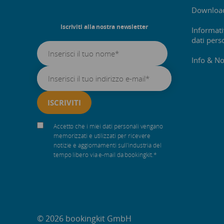
Downloa
Iscriviti alla nostra newsletter
Informati
dati pers
Info & No
Accetto che i miei dati personali vengano
memorizzati e utilizzati per ricevere
notizie e aggiornamenti sull'industria del
tempo libero via e-mail da bookingkit.
*
© 2026 bookingkit GmbH