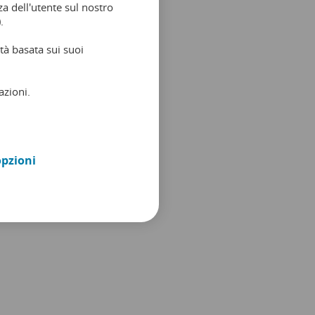
a dell'utente sul nostro
.
tà basata sui suoi
azioni.
opzioni