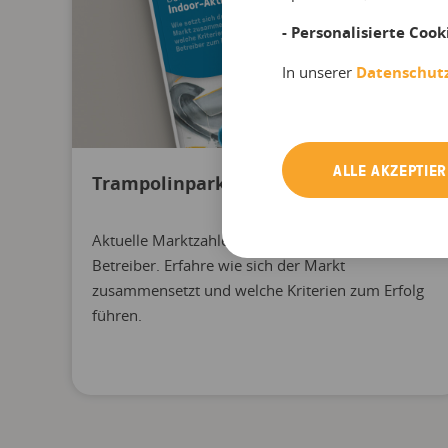
- Personalisierte Cook
In unserer
Datenschut
ALLE AKZEPTIE
Trampolinparks in Deutschland
Aktuelle Marktzahlen und Empfehlungen für
Betreiber. Erfahre wie sich der Markt
zusammensetzt und welche Kriterien zum Erfolg
führen.