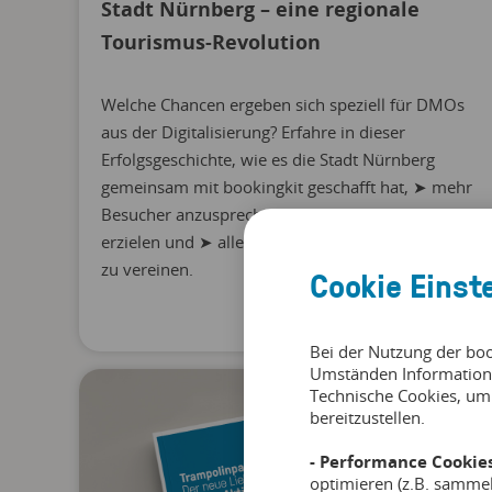
Stadt Nürnberg – eine regionale
Tourismus-Revolution
Welche Chancen ergeben sich speziell für DMOs
aus der Digitalisierung? Erfahre in dieser
Erfolgsgeschichte, wie es die Stadt Nürnberg
gemeinsam mit bookingkit geschafft hat, ➤ mehr
Besucher anzusprechen, ➤ mehr Umsatz zu
erzielen und ➤ alle Erlebnisse unter einem Dach
zu vereinen.
Cookie Einst
Bei der Nutzung der bo
Umständen Information
Technische Cookies, um
bereitzustellen.
- Performance Cookies
optimieren (z.B. samme