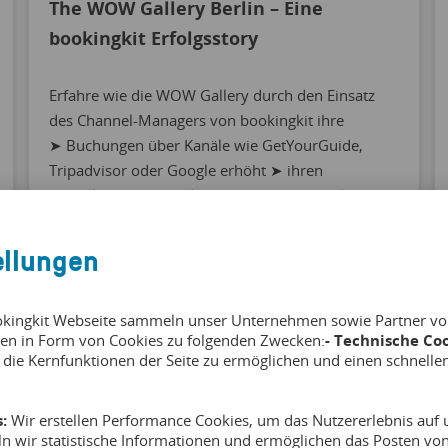
The WOW Gallery Berlin – Eine
bookingkit Erfolgsstory
Erfahre wie die WOW Gallery durch den Einsatz
des Channel-Managers von bookingkit ihre
➤ Buchungen über Kanäle wie GetYourGuide,
Tripadvisor oder Google erhöht ➤ ihren
Verwaltungsaufwand auf ein Minimum reduziert
und ➤ die Verfügbarkeiten ihrer Tickets in Echtzeit
synchronisiert.
ellungen
okingkit Webseite sammeln unser Unternehmen sowie Partner von 
en in Form von Cookies zu folgenden Zwecken:
- Technische Coo
 die Kernfunktionen der Seite zu ermöglichen und einen schnelle
:
Wir erstellen Performance Cookies, um das Nutzererlebnis auf u
ln wir statistische Informationen und ermöglichen das Posten v