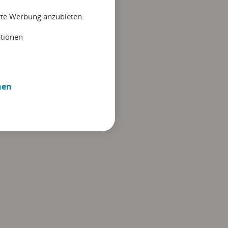
erte Werbung anzubieten.
ationen
nen