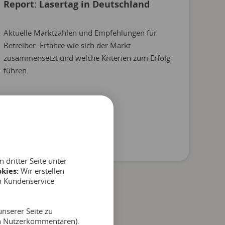
Report: Lasertag in Deutschland
Aktuelle Marktzahlen und Empfehlungen für
Betreiber. Erfahre wie sich der Markt
zusammensetzt und welche Kriterien zum Erfolg
führen.
dritter Seite unter
kies:
Wir erstellen
n Kundenservice
nserer Seite zu
on Nutzerkommentaren).