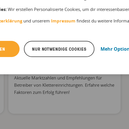
ies:
Wir erstellen Personalisierte Cookies, um dir interessenbasi
zerklärung
und unserem
Impressum
findest du weitere Inform
REN
NUR NOTWENDIGE COOKIES
Mehr Optio
Branchen-Report: Klettern und
Bouldern in Deutschland
Aktuelle Marktzahlen und Empfehlungen für
Betreiber von Klettereinrichtungen. Erfahre welche
Faktoren zum Erfolg führen!