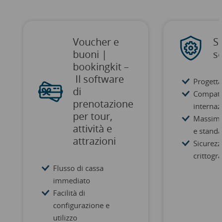
Voucher e
S
buoni |
se
bookingkit –
Il software
Progetta
di
Compatib
prenotazione
internaz
per tour,
Massima 
attività e
e stand
attrazioni
Sicurezz
crittogra
Flusso di cassa
immediato
Facilità di
configurazione e
utilizzo