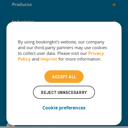
+
Producto
+
Industries
+
Construido para
By using bookingkit’s website, our company
and our third-party partners may use cookies
to collect user data. Please visit our
Privacy
+
Guías
Policy
and
Imprint
for more information.
ACCEPT ALL
REJECT UNNECESARRY
The One Platform for Attractions. Sell
More and Simplify Operations.
Cookie preferences
Ponte en contacto con nuestro servicio