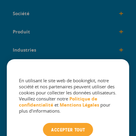
+
Société
+
Produit
+
Industries
+
créé pour
En utilisant le site web de bookingkit, notre
société et nos partenaires peuvent utiliser des
cookies pour collecter les données utilisateurs.
Veuillez consulter notre
Politique de
confidentialité
et
Mentions Légales
pour
The One Platform for Attractions. Sell
plus d'informations.
More and Simplify Operations.
ACCEPTER TOUT
Contacter l’assistance clientèle