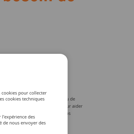
Augmenter votre
portée
s cookies pour collecter
es cookies techniques
ous profitez de notre vaste réseau de
anaux de distribution intégrés pour aider
es nouveaux clients à découvrir vos
 l'expérience des
xcursions.
ité de nous envoyer des