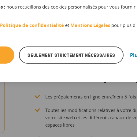
s :
nous recueillons des cookies personnalisés pour vous fournir 
Politique de confidentialité
et
Mentions Légales
pour plus d'
SEULEMENT STRICTEMENT NÉCESSAIRES
Pl
L’utilisation de la capacité est amé
Fonctionnez toujours à 
Les prépaiements en ligne entraînent 5 foi
Toutes les modifications relatives à votre 
votre site web et les différents canaux de 
espaces libres