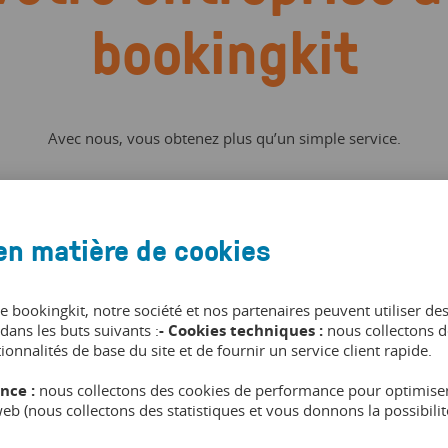
bookingkit
Avec nous, vous obtenez plus qu’un simple service.
Gérer vos ressources
en matière de cookies
de bookingkit, notre société et nos partenaires peuvent utiliser de
Les créneaux horaires réservables
dans les buts suivants :
- Cookies techniques :
nous collectons d
V
dépendent automatiquement de la
tionnalités de base du site et de fournir un service client rapide.
c
disponibilité de votre flotte et sont mis à
l
nce :
nous collectons des cookies de performance pour optimiser
jour en temps réel sur tous les canaux de
e
 web (nous collectons des statistiques et vous donnons la possibil
vente.