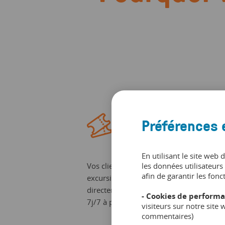
Multiplier les
Préférences 
réservations directes
En utilisant le site web 
Vos clients réservent et paient vos
les données utilisateurs 
afin de garantir les fonc
excursions ou des bons cadeaux
directement sur votre site web, 24h/24,
- Cookies de performa
7j/7 à partir de n’importe quel appareil.
visiteurs sur notre site
commentaires)