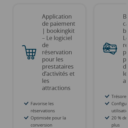
Application
B
de paiement
c
| bookingkit
b
– Le logiciel
Le
de
r
réservation
p
pour les
p
prestataires
d’
d’activités et
le
les
at
attractions
Trésorer
Favorise les
Configur
réservations
utilisati
Optimisée pour la
20 % de
conversion
plus