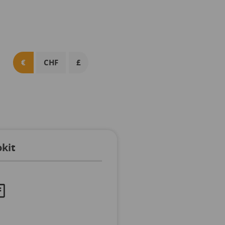
€
CHF
£
okit