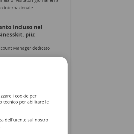
inaia di visitatori giornalieri a
llo internazionale.
nto incluso nel
inesskit, più:
ccount Manager dedicato
rvizio prioritario
tegrazione API
ccesso in anteprima alle
uove funzionalità
izzare i cookie per
mero di Utenti illimitato
 tecnico per abilitare le
a dell'utente sul nostro
.