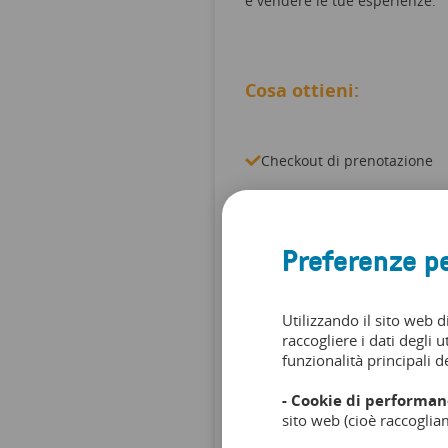
e vendere le tue esperienze.
Cosa ottieni:
Checkout di prenotazione
Gestione delle prenotazioni
1 Utente
Preferenze pe
Utilizzando il sito web d
raccogliere i dati degli u
funzionalità principali de
- Cookie di performan
sito web (cioè raccoglia