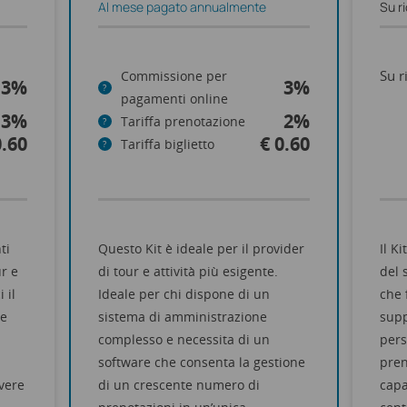
Al mese pagato annualmente
Su r
Su r
Commissione per
3%
3%
?
pagamenti online
3%
2%
Tariffa prenotazione
?
0.60
€ 0.60
Tariffa biglietto
?
ti
Questo Kit è ideale per il provider
Il K
ur e
di tour e attività più esigente.
del 
i il
Ideale per chi dispone di un
che 
le
sistema di amministrazione
supp
complesso e necessita di un
pers
software che consenta la gestione
pren
vere
di un crescente numero di
capa