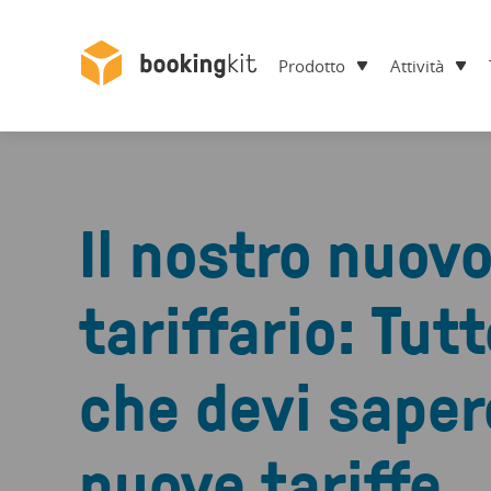
Prodotto
Attività
Il nostro nuov
tariffario: Tut
che devi saper
nuove tariffe.