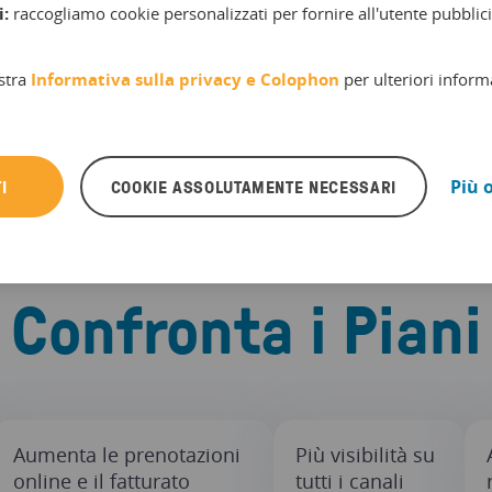
i:
raccogliamo cookie personalizzati per fornire all'utente pubblici
RICHIEDI PREVENTIVO
stra
Informativa sulla privacy e
Colophon
per ulteriori inform
I
COOKIE ASSOLUTAMENTE NECESSARI
Più 
Confronta i Piani
Aumenta le prenotazioni
Più visibilità su
online e il fatturato
tutti i canali