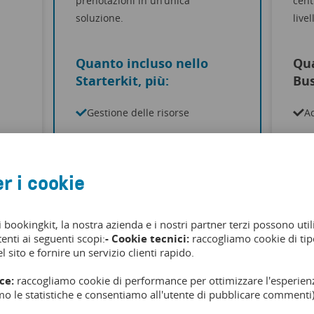
prenotazioni in un’unica
cent
soluzione.
live
Quanto incluso nello
Qua
Starterkit, più:
Bus
Gestione delle risorse
A
Channel Manager
Se
Localizzazione contenuto in 16
In
r i cookie
lingue
A
bookingkit reach
n
i bookingkit, la nostra azienda e i nostri partner terzi possono util
Pausa stagionale
Nu
tenti ai seguenti scopi:
- Cookie tecnici:
raccogliamo cookie di tipo
l sito e fornire un servizio clienti rapido.
10 Utenti
ce:
raccogliamo cookie di performance per ottimizzare l'esperienz
mo le statistiche e consentiamo all'utente di pubblicare commenti)