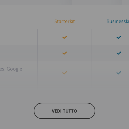
Starterkit
Businesski
(es. Google
in tempo reale
VEDI TUTTO
ei biglietti