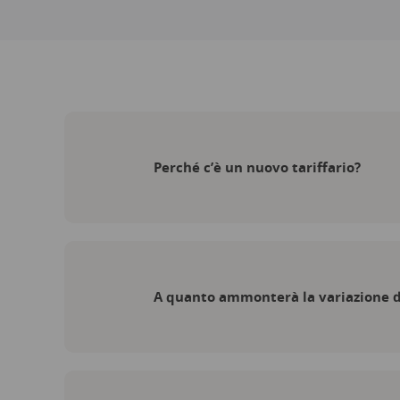
mobile (Android e iOS)
Gestione delle risorse
Gestione utenti
Localizzazione contenuto in 1
Perché c’è un nuovo tariffario?
Pausa Stagionale
Accesso API
A quanto ammonterà la variazione d
Gestione sedi multiple
Campi aggiuntivi al checkout