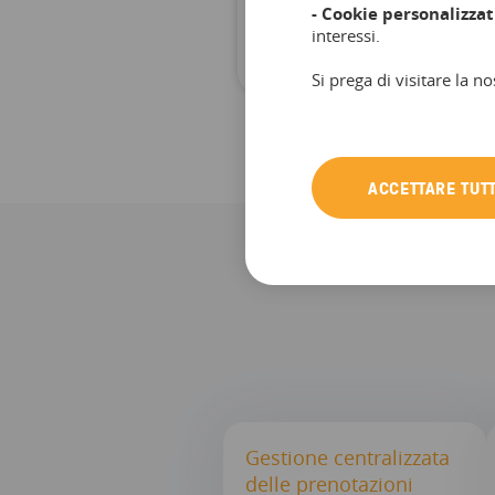
- Cookie personalizzat
RICHIEDI PREVENTIVO
interessi.
Si prega di visitare la no
ACCETTARE TUTT
Gestione centralizzata
delle prenotazioni