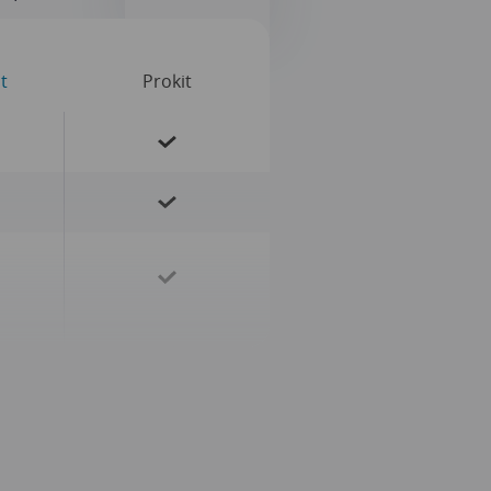
t
Prokit