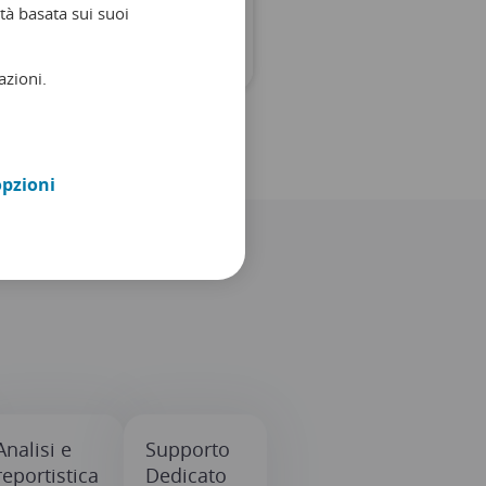
tà basata sui suoi
PARLA CON L’ESPERTO
azioni.
opzioni
Analisi e
Supporto
reportistica
Dedicato