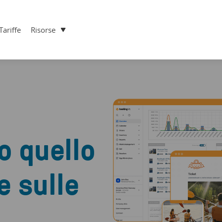
Tariffe
Risorse
o
to quello
e sulle