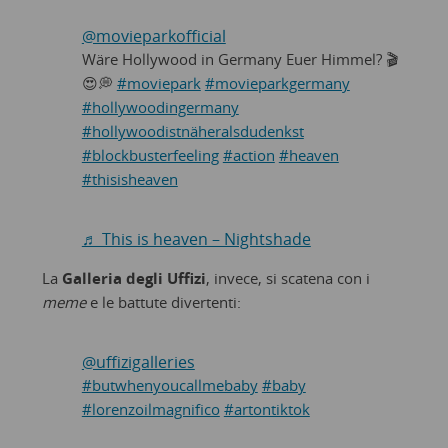
@movieparkofficial
Wäre Hollywood in Germany Euer Himmel? 🎬
😍💭
#moviepark
#movieparkgermany
#hollywoodingermany
#hollywoodistnäheralsdudenkst
#blockbusterfeeling
#action
#heaven
#thisisheaven
♬ This is heaven – Nightshade
La
Galleria degli Uffizi
, invece, si scatena con i
meme
e le battute divertenti:
@uffizigalleries
#butwhenyoucallmebaby
#baby
#lorenzoilmagnifico
#artontiktok