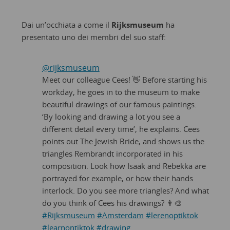
Dai un’occhiata a come il
Rijksmuseum
ha
presentato uno dei membri del suo staff:
@rijksmuseum
Meet our colleague Cees! 👋 Before starting his
workday, he goes in to the museum to make
beautiful drawings of our famous paintings.
‘By looking and drawing a lot you see a
different detail every time’, he explains. Cees
points out The Jewish Bride, and shows us the
triangles Rembrandt incorporated in his
composition. Look how Isaak and Rebekka are
portrayed for example, or how their hands
interlock. Do you see more triangles? And what
do you think of Cees his drawings? 👨‍🎨
#Rijksmuseum
#Amsterdam
#lerenoptiktok
#learnontiktok
#drawing