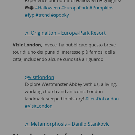
Experience our boo-tiful Halloween Highlights!
🎃👻
#Halloween
#EuropaPark
#Pumpkins
#fyp
#trend
#spooky
♬ Originalton – Europa-Park Resort
Visit London
, invece, ha pubblicato questo breve
tour di uno dei punti di interesse più famosi della
città, includendo alcune curiosità a riguardo:
@visitlondon
Explore Westminster Abbey with us, a living,
working church and an iconic London
landmark steeped in history!
#LetsDoLondon
#VisitLondon
♬ Metamorphosis – Danilo Stankovic