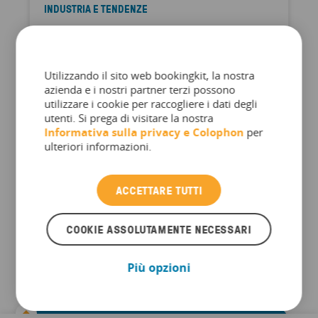
INDUSTRIA E TENDENZE
Il nostro obiettivo d’ora in poi:
Successo sostenibile per le
attrazioni – Grazie
Utilizzando il sito web bookingkit, la nostra
azienda e i nostri partner terzi possono
all’intelligenza artificiale
utilizzare i cookie per raccogliere i dati degli
utenti. Si prega di visitare la nostra
Al giorno d'oggi, se non si dispone di una
Informativa sulla privacy e
Colophon
per
ulteriori informazioni.
strategia basata sull'intelligenza artificiale, si
rischia di rimanere indietro Tuttavia, se si
dispone di una strategia, è probabile che sia
ACCETTARE TUTTI
simile a quella di tutti gli altri Noi di bookingkit
non abbiamo deciso di prendere posizione ...
COOKIE ASSOLUTAMENTE NECESSARI
Più opzioni