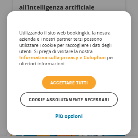
all’intelligenza artificiale
Al giorno d'oggi, se non si dispone di una
strategia basata sull'intelligenza artificiale, si
Utilizzando il sito web bookingkit, la nostra
rischia di rimanere indietro Tuttavia, se si
azienda e i nostri partner terzi possono
dispone di una strategia, è probabile che sia
utilizzare i cookie per raccogliere i dati degli
utenti. Si prega di visitare la nostra
simile a quella di tutti gli altri Noi di bookingkit
Informativa sulla privacy e
Colophon
per
non abbiamo deciso di prendere posizione ...
ulteriori informazioni.
ACCETTARE TUTTI
COOKIE ASSOLUTAMENTE NECESSARI
Più opzioni