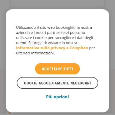
Utilizzando il sito web bookingkit, la nostra
azienda e i nostri partner terzi possono
PIÙ ARTICOLI
utilizzare i cookie per raccogliere i dati degli
utenti. Si prega di visitare la nostra
Informativa sulla privacy e
Colophon
per
ulteriori informazioni.
ACCETTARE TUTTI
COOKIE ASSOLUTAMENTE NECESSARI
Altri download
Più opzioni