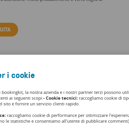
ulla terra e sull’acqua con un
r i cookie
i bookingkit, la nostra azienda e i nostri partner terzi possono util
tenti ai seguenti scopi:
- Cookie tecnici:
raccogliamo cookie di tipo
anfibia che attraversa la storica Speicherstadt di Amburgo, la
l sito e fornire un servizio clienti rapido.
co quartiere di Rothenburgsort.
ce:
raccogliamo cookie di performance per ottimizzare l'esperienz
mo le statistiche e consentiamo all'utente di pubblicare commenti)