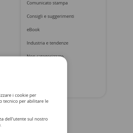
Comunicato stampa
Consigli e suggerimenti
eBook
Industria e tendenze
Non categorizzato
Prodotto e partner
Rapporti
izzare i cookie per
 tecnico per abilitare le
a dell'utente sul nostro
.