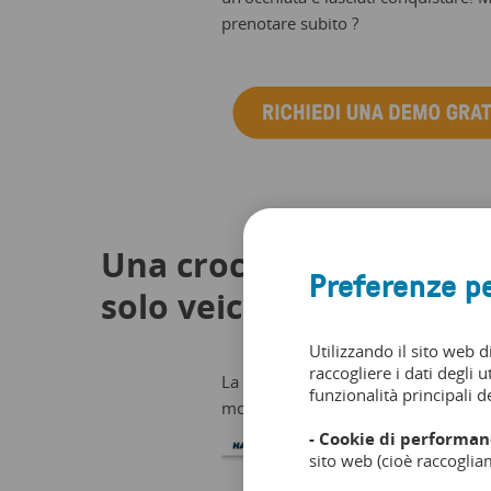
prenotare subito ?
Una crociera in città: s
Preferenze pe
solo veicolo
Utilizzando il sito web d
raccogliere i dati degli u
La straordinaria crociera cittadina 
funzionalità principali de
mondana HafenCity e il caratteristi
- Cookie di performan
sito web (cioè raccoglia