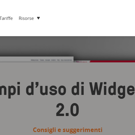
Tariffe
Risorse
mpi d’uso di Widg
2.0
Consigli e suggerimenti