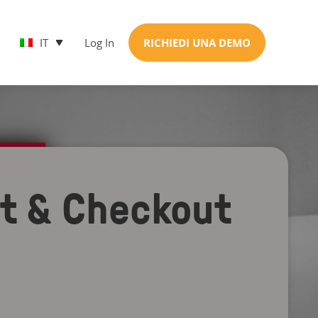
IT
Log In
RICHIEDI UNA DEMO
et & Checkout