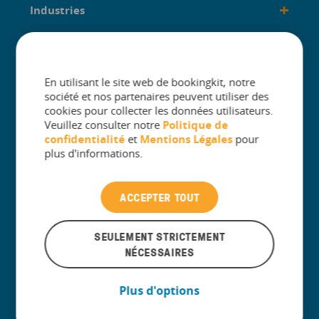
+
Industries
+
créé pour
En utilisant le site web de bookingkit, notre
société et nos partenaires peuvent utiliser des
cookies pour collecter les données utilisateurs.
Veuillez consulter notre
Politique de
confidentialité
et
Mentions Légales
pour
The One Platform for Attractions. Sell
plus d'informations.
More and Simplify Operations.
ACCEPTER TOUT
Contacter l’assistance clientèle
SEULEMENT STRICTEMENT
NÉCESSAIRES
Plus d'options