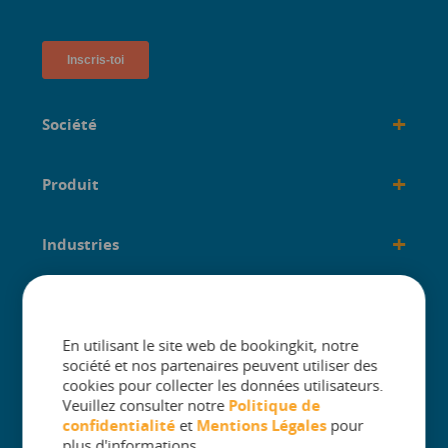
+
Société
+
Produit
+
Industries
+
créé pour
En utilisant le site web de bookingkit, notre
société et nos partenaires peuvent utiliser des
cookies pour collecter les données utilisateurs.
Veuillez consulter notre
Politique de
confidentialité
et
Mentions Légales
pour
The One Platform for Attractions. Sell
plus d'informations.