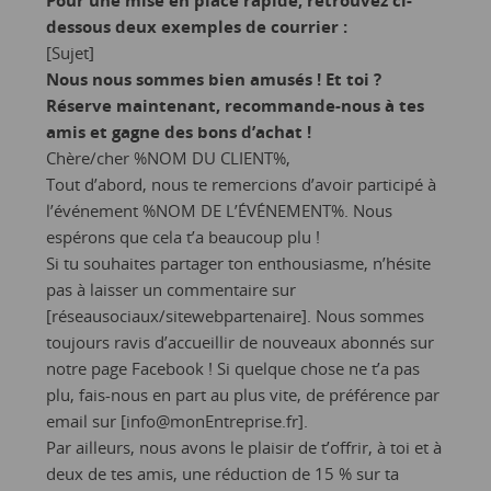
Pour une mise en place rapide, retrouvez ci-
dessous deux exemples de courrier :
[Sujet]
Nous nous sommes bien amusés ! Et toi ?
Réserve maintenant, recommande-nous à tes
amis et gagne des bons d’achat !
Chère/cher %NOM DU CLIENT%,
Tout d’abord, nous te remercions d’avoir participé à
l’événement %NOM DE L’ÉVÉNEMENT%. Nous
espérons que cela t’a beaucoup plu !
Si tu souhaites partager ton enthousiasme, n’hésite
pas à laisser un commentaire sur
[réseausociaux/sitewebpartenaire]. Nous sommes
toujours ravis d’accueillir de nouveaux abonnés sur
notre page Facebook ! Si quelque chose ne t’a pas
plu, fais-nous en part au plus vite, de préférence par
email sur [info@monEntreprise.fr].
Par ailleurs, nous avons le plaisir de t’offrir, à toi et à
deux de tes amis, une réduction de 15 % sur ta