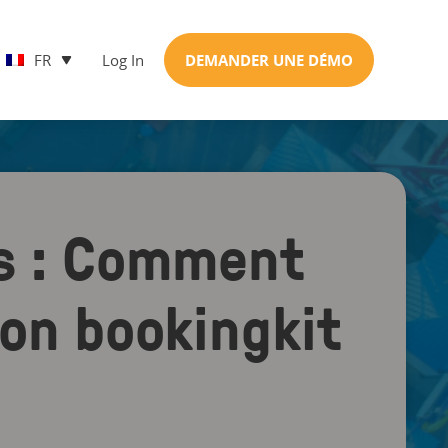
FR
Log In
DEMANDER UNE DÉMO
s : Comment
ion bookingkit