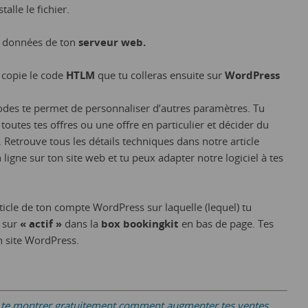
talle le fichier.
les données de ton
serveur web.
 copie le code
HTLM
que tu colleras ensuite sur
WordPress
codes te permet de personnaliser d’autres paramètres. Tu
toutes tes offres ou une offre en particulier et décider du
. Retrouve tous les détails techniques dans notre article
 ligne sur ton site web et tu peux adapter notre logiciel à tes
rticle de ton compte WordPress sur laquelle (lequel) tu
k sur
« actif »
dans la
box bookingkit
en bas de page. Tes
on site WordPress.
ts te montrer gratuitement comment augmenter tes ventes