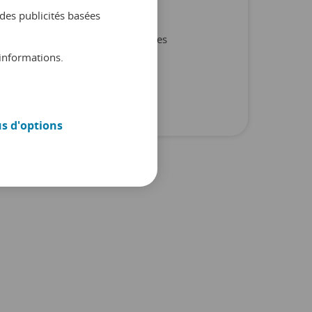
Non classifié(e)
des publicités basées
Produit et partenaires
informations.
Rapports
Trucs et conseils
us d'options