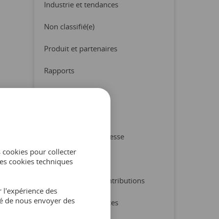
Industrie et tendances
Non classifié(e)
Produit et partenaires
Rapports
Trucs et conseils
Checklist
Communiqué de presse
s cookies pour collecter
Ebook
es cookies techniques
Études de cas et contributions
 l'expérience des
ité de nous envoyer des
Industrie et tendances