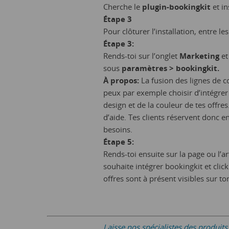
Cherche le
plugin-bookingkit
et ins
Étape 3
Pour clôturer l’installation, entre 
Étape 3:
Rends-toi sur l’onglet
Marketing
et
sous
paramètres > bookingkit.
À propos:
La fusion des lignes de 
peux par exemple choisir d’intégrer 
design et de la couleur de tes offres
d’aide. Tes clients réservent donc en
besoins.
Étape 5:
Rends-toi ensuite sur la page ou l’a
souhaite intégrer bookingkit et clic
offres sont à présent visibles sur t
Laisse nos spécialistes des produi