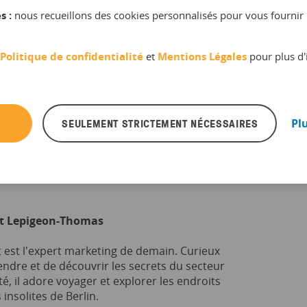
s :
nous recueillons des cookies personnalisés pour vous fournir 
Politique de confidentialité
et
Mentions Légales
pour plus d'
SEULEMENT STRICTEMENT NÉCESSAIRES
Pl
t Lepigeon-Thomas
 est l'expert marketing de demain. Curieux
ndre et de découvrir les secrets du secteur
ité, il adore voyager et explorer les endroits
 insolites de Berlin.