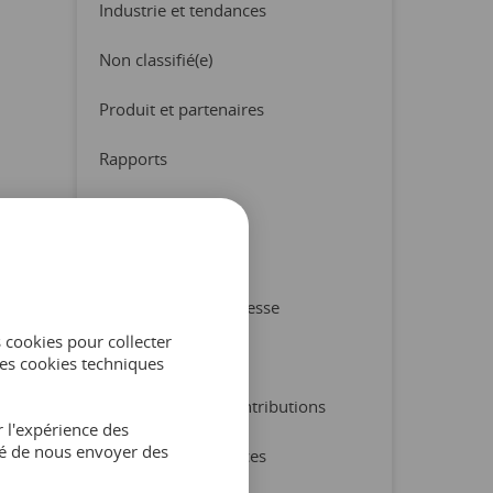
Industrie et tendances
Non classifié(e)
Produit et partenaires
Rapports
Trucs et conseils
Checklist
Communiqué de presse
s cookies pour collecter
Ebook
es cookies techniques
Études de cas et contributions
 l'expérience des
ité de nous envoyer des
Industrie et tendances