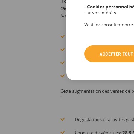
Il est à noter que cette période es
- Cookies personnalisé
cadeaux :
sur vos intérêts.
(taux d’augmentation des ventes de 
Veuillez consulter notre
Ensemble :
13,4 %
France :
21.4%
ACCEPTER TOUT
Allemagne, Autriche et Suiss
Italie:
18,4 %
Cette augmentation des ventes de bon
:
Dégustations et activités ga
Conduite de véhicules:
28,9