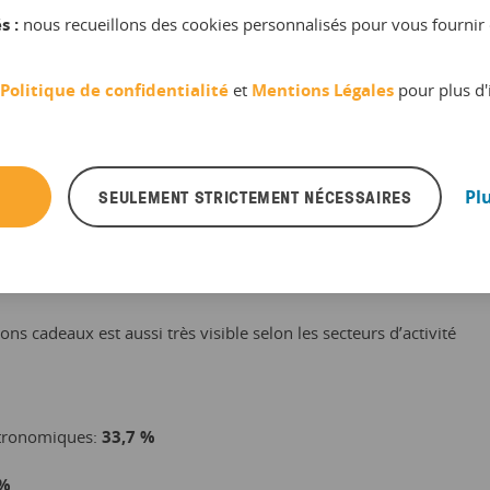
t marquée par une forte augmentation des ventes de bons
s :
nous recueillons des cookies personnalisés pour vous fournir 
bons cadeaux par région, entre le 1er et le 15 février 2019)
Politique de confidentialité
et
Mentions Légales
pour plus d'
SEULEMENT STRICTEMENT NÉCESSAIRES
Pl
e:
13,2 %
s cadeaux est aussi très visible selon les secteurs d’activité
stronomiques:
33,7 %
 %