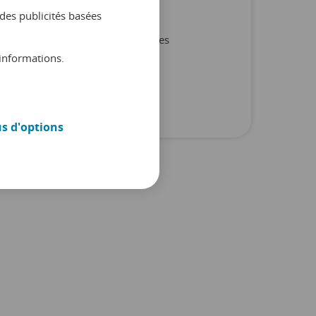
Non classifié(e)
des publicités basées
Produit et partenaires
informations.
Rapports
Trucs et conseils
us d'options