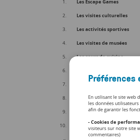
Les Escape Games
Les visites
culturelles
Les activités
sportives
Les visites de musées
Les cours de cuisine
Les laser-games
Préférences 
Les excursions en bateaux
En utilisant le site web 
Les ateliers créatifs et art
les données utilisateurs 
afin de garantir les fonc
Les tours en bus
- Cookies de performa
L’événementiel
visiteurs sur notre site
commentaires)