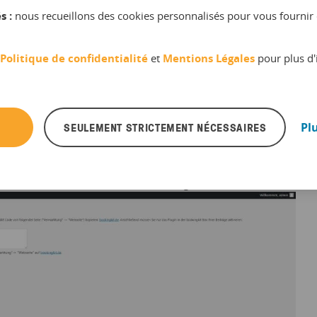
s :
nous recueillons des cookies personnalisés pour vous fournir 
Politique de confidentialité
et
Mentions Légales
pour plus d'
SEULEMENT STRICTEMENT NÉCESSAIRES
Pl
sur
Marketing,
copiez le
code HTML
présent sur cette page
 WordPress dans
Paramètres
>
bookingkit
.