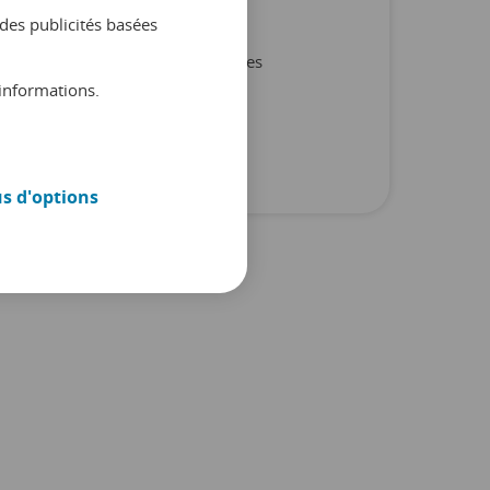
Non classifié(e)
des publicités basées
Produit et partenaires
informations.
Rapports
Trucs et conseils
us d'options