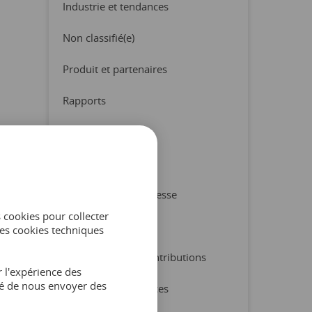
Industrie et tendances
Non classifié(e)
Produit et partenaires
Rapports
Trucs et conseils
Checklist
Communiqué de presse
s cookies pour collecter
Ebook
es cookies techniques
Études de cas et contributions
 l'expérience des
ité de nous envoyer des
Industrie et tendances