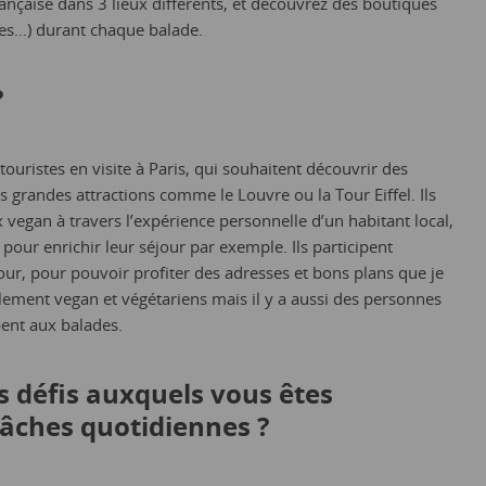
nçaise dans 3 lieux différents, et découvrez des boutiques
es…) durant chaque balade.
?
touristes en visite à Paris, qui souhaitent découvrir des
 grandes attractions comme le Louvre ou la Tour Eiffel. Ils
ux vegan à travers l’expérience personnelle d’un habitant local,
pour enrichir leur séjour par exemple. Ils participent
our, pour pouvoir profiter des adresses et bons plans que je
lement vegan et végétariens mais il y a aussi des personnes
pent aux balades.
s défis auxquels vous êtes
tâches quotidiennes ?