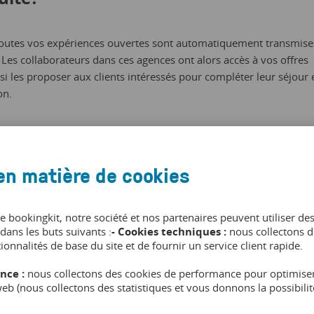
, toutes vos expériences ouvertes sont automatiquement transmise
Les collaborateurs dans ces agences ont alors accès à vos offres
si les proposer aux clients intéressés pour compléter leur séjour 
on.
vantages:
en matière de cookies
tes possibles de vos expériences dans plus de 3 000 agences de
de bookingkit, notre société et nos partenaires peuvent utiliser de
dans les buts suivants :
- Cookies techniques :
nous collectons d
éservations en agence des clients lors de l’achat du séjour
tionnalités de base du site et de fournir un service client rapide.
nce :
nous collectons des cookies de performance pour optimiser
s offres aux employés des agences.
 web (nous collectons des statistiques et vous donnons la possibil
os expériences grâce à leur intégration dans les systèmes couran