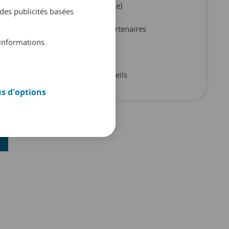
Non classifié(e)
des publicités basées
Produit et partenaires
informations.
Rapports
Trucs et conseils
us d'options