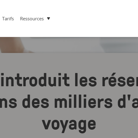
Tarifs
Ressources
introduit les rés
s des milliers d
voyage