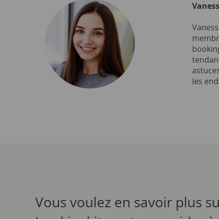
Vaness
Vanessa
membre
booking
tendanc
astuces
les end
Vous voulez en savoir plus su