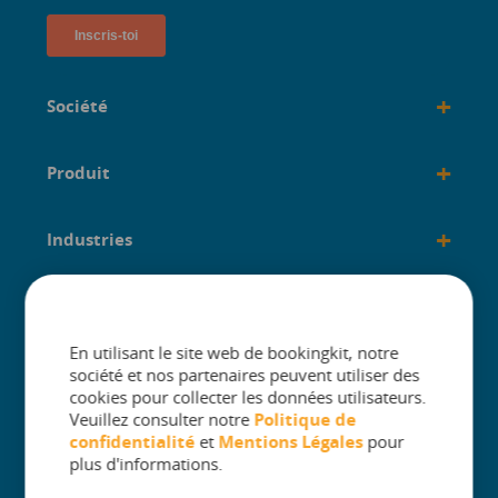
+
Société
+
Produit
+
Industries
+
créé pour
En utilisant le site web de bookingkit, notre
société et nos partenaires peuvent utiliser des
cookies pour collecter les données utilisateurs.
Veuillez consulter notre
Politique de
confidentialité
et
Mentions Légales
pour
The One Platform for Attractions. Sell
plus d'informations.
More and Simplify Operations.