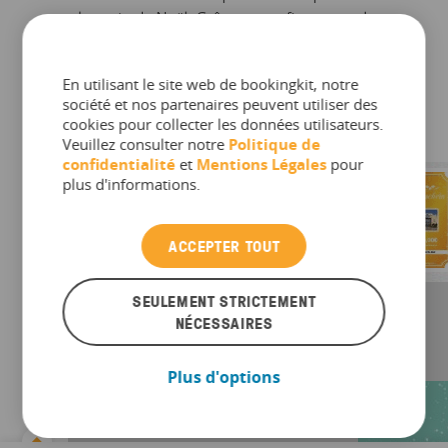
sous le sapin de Noël. Grâce au configurateur de
bons bookingkit, vous pouvez choisir parmi de
nombreux modèles ou télécharger votre propre
En utilisant le site web de bookingkit, notre
design et obtenir un résultat encore plus
société et nos partenaires peuvent utiliser des
personnalisé.
cookies pour collecter les données utilisateurs.
Veuillez consulter notre
Politique de
confidentialité
et
Mentions Légales
pour
plus d'informations.
ACCEPTER TOUT
SEULEMENT STRICTEMENT
NÉCESSAIRES
Plus d'options