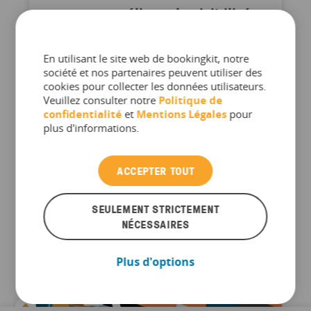
peuvent améliorer la visibilité
du secteur des visites, des
attractions et des activités
En utilisant le site web de bookingkit, notre
société et nos partenaires peuvent utiliser des
cookies pour collecter les données utilisateurs.
La plupart des prestataires qui offrent des
Veuillez consulter notre
Politique de
visites, des attractions et des activités sont
confidentialité
et
Mentions Légales
pour
confrontés au dilemme suivant : comment
plus d'informations.
attirer de nouveaux clients, en particulier
parmi les jeunes S’il est indéniable que les
ACCEPTER TOUT
réseaux sociaux jouent un rôle déterminant
pour influencer ...
SEULEMENT STRICTEMENT
NÉCESSAIRES
Plus d'options