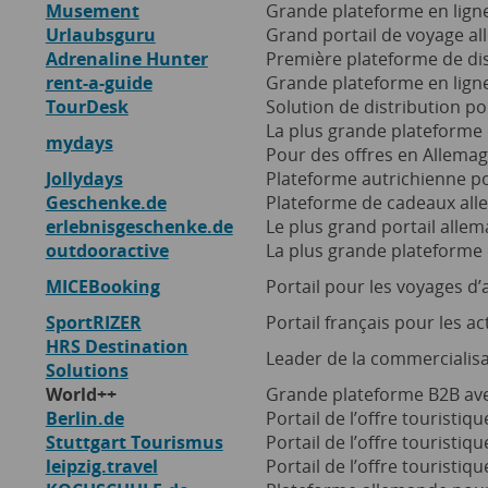
Musement
Grande plateforme en ligne 
Urlaubsguru
Grand portail de voyage all
Adrenaline Hunter
Première plateforme de dist
rent-a-guide
Grande plateforme en ligne 
TourDesk
Solution de distribution po
La plus grande plateforme
mydays
Pour des offres en Allemag
Jollydays
Plateforme autrichienne p
Geschenke.de
Plateforme de cadeaux alle
erlebnisgeschenke.de
Le plus grand portail all
outdooractive
La plus grande plateforme 
MICEBooking
Portail pour les voyages d’a
SportRIZER
Portail français pour les ac
HRS Destination
Leader de la commercialisa
Solutions
World++
Grande plateforme B2B avec
Berlin.de
Portail de l’offre touristiqu
Stuttgart Tourismus
Portail de l’offre touristiqu
leipzig.travel
Portail de l’offre touristiqu