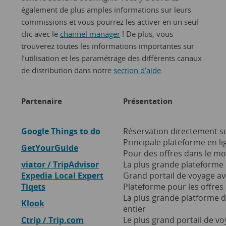
également de plus amples informations sur leurs
commissions et vous pourrez les activer en un seul
clic avec le
channel manager
! De plus, vous
trouverez toutes les informations importantes sur
l’utilisation et les paramétrage des différents canaux
de distribution dans notre
section d’aide
.
Partenaire
Présentation
Google Things to do
Réservation directement s
Principale plateforme en lig
GetYourGuide
Pour des offres dans le mo
viator / TripAdvisor
L
a plus grande plateforme m
Expedia Local Expert
Grand portail de voyage ave
Tiqets
Plateforme pour les offres 
La plus grande platforme de
Klook
entier
Ctrip / Trip.com
Le plus grand portail de v