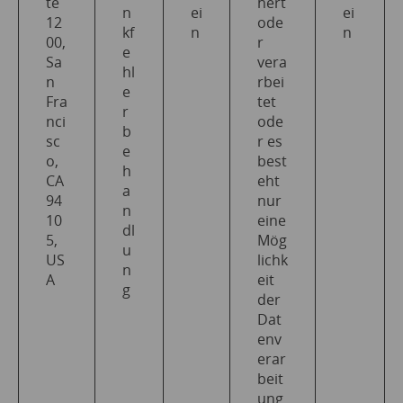
te
hert
n
ei
ei
12
ode
kf
n
n
00,
r
e
Sa
vera
hl
n
rbei
e
Fra
tet
r
nci
ode
b
sc
r es
e
o,
best
h
CA
eht
a
94
nur
n
10
eine
dl
5,
Mög
u
US
lichk
n
A
eit
g
der
Dat
env
erar
beit
ung