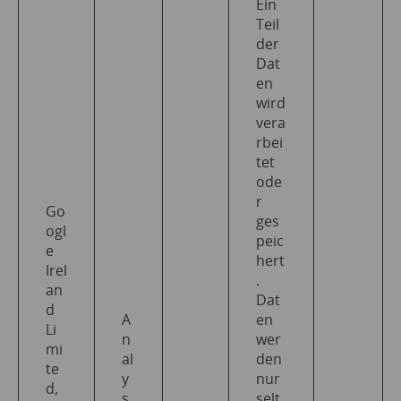
Ein
Teil
der
Dat
en
wird
vera
rbei
tet
ode
r
Go
ges
ogl
peic
e
hert
Irel
.
an
Dat
d
A
en
Li
n
wer
mi
al
den
te
y
nur
d,
s
selt