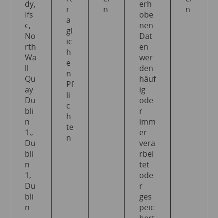
dy,
erh
r
n
n
Ifs
obe
a
c,
nen
gl
No
Dat
ic
rth
en
h
Wa
wer
e
ll
den
n
Qu
häuf
Pf
ay
ig
li
Du
ode
c
bli
r
h
n
imm
te
1.,
er
n
Du
vera
bli
rbei
n
tet
1,
ode
Du
r
bli
ges
n
peic
hert