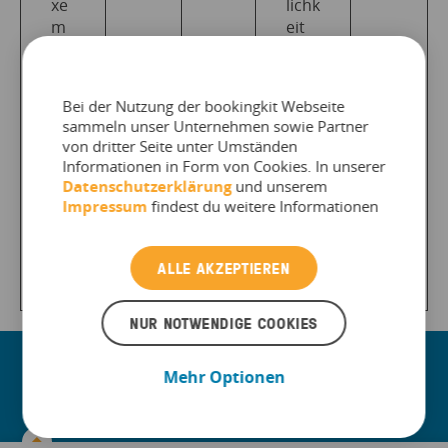
xe
lichk
m
eit
bo
der
ur
Dat
g
env
Bei der Nutzung der bookingkit Webseite
erar
sammeln unser Unternehmen sowie Partner
beit
von dritter Seite unter Umständen
ung
Informationen in Form von Cookies. In unserer
ode
Datenschutzerklärung
und unserem
r -
Impressum
findest du weitere Informationen
spei
cher
ALLE AKZEPTIEREN
ung.
NUR NOTWENDIGE COOKIES
Stärke dein Geschäft
Mehr Optionen