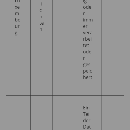
Lu
ig
li
xe
ode
c
m
r
h
bo
imm
te
ur
er
n
g
vera
rbei
tet
ode
r
ges
peic
hert
.
Ein
Teil
der
Dat