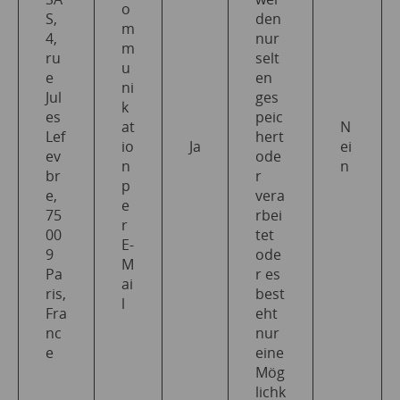
o
S,
den
m
4,
nur
m
ru
selt
u
e
en
ni
Jul
ges
k
es
peic
at
N
Lef
hert
io
Ja
ei
ev
ode
n
n
br
r
p
e,
vera
e
75
rbei
r
00
tet
E-
9
ode
M
Pa
r es
ai
ris,
best
l
Fra
eht
nc
nur
e
eine
Mög
lichk