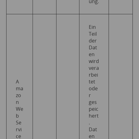
ung.
Ein
Teil
der
Dat
en
wird
vera
rbei
A
tet
ma
ode
zo
r
n
ges
We
peic
b
hert
Se
.
rvi
Dat
ce
en