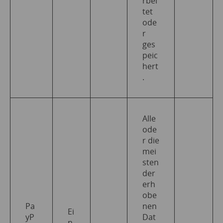
rbei
tet
ode
r
ges
peic
hert
.
Alle
ode
r die
mei
sten
der
erh
obe
Pa
nen
Ei
yP
Dat
n