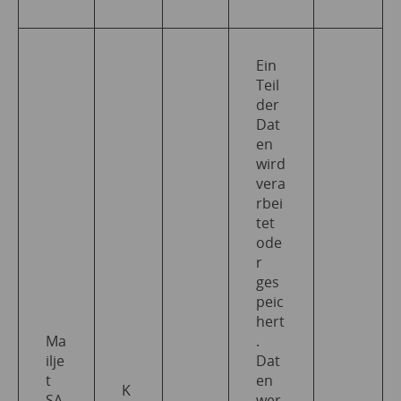
Ein
Teil
der
Dat
en
wird
vera
rbei
tet
ode
r
ges
peic
hert
Ma
.
ilje
Dat
t
en
K
SA
wer