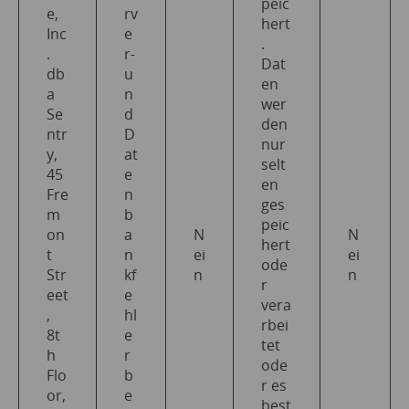
peic
e,
rv
hert
Inc
e
.
.
r-
Dat
db
u
en
a
n
wer
Se
d
den
ntr
D
nur
y,
at
selt
45
e
en
Fre
n
ges
m
b
peic
on
a
N
N
hert
t
n
ei
ei
ode
Str
kf
n
n
r
eet
e
vera
,
hl
rbei
8t
e
tet
h
r
ode
Flo
b
r es
or,
e
best