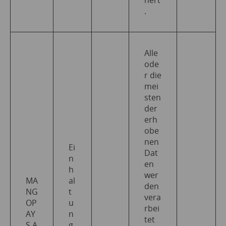
.
Alle
ode
r die
mei
sten
der
erh
obe
nen
Ei
Dat
n
en
h
wer
MA
al
den
NG
t
vera
OP
u
rbei
AY
n
tet
S.A
g