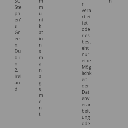
St.
m
n
r
Ste
m
vera
ph
u
rbei
en’
ni
tet
s
k
ode
Gr
at
r es
ee
io
best
n,
n
eht
Du
s
nur
bli
m
eine
n
a
Mög
2,
n
lichk
Irel
a
eit
an
g
der
d
e
Dat
m
env
e
erar
n
beit
t
ung
ode