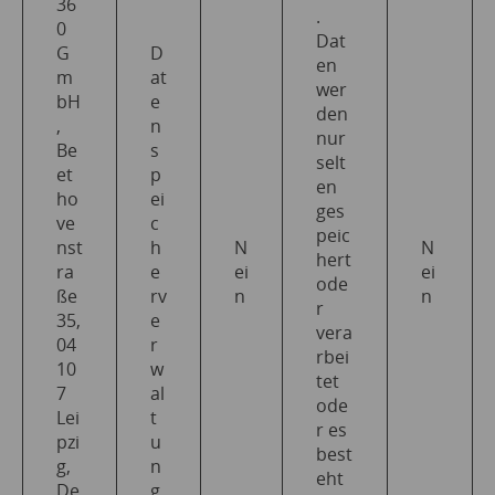
36
.
0
Dat
G
D
en
m
at
wer
bH
e
den
,
n
nur
Be
s
selt
et
p
en
ho
ei
ges
ve
c
peic
nst
h
N
N
hert
ra
e
ei
ei
ode
ße
rv
n
n
r
35,
e
vera
04
r
rbei
10
w
tet
7
al
ode
Lei
t
r es
pzi
u
best
g,
n
eht
De
g