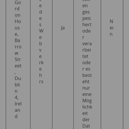
Go
e
en
rd
d
ges
on
e
peic
Ho
N
s
hert
us
Ja
ei
W
ode
e,
n
e
r
Ba
b
vera
rro
v
rbei
w
e
tet
Str
rk
ode
eet
e
r es
,
h
best
Du
rs
eht
bli
nur
n
eine
4,
Mög
Irel
lichk
an
eit
d
der
Dat