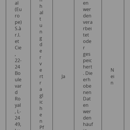
al
en
h
(Eu
wer
al
ro
den
t
pe)
vera
u
S.à
rbei
n
r.l.
tet
g
et
ode
d
Cie
r
e
,
ges
r
22-
peic
v
24
hert
e
N
Bo
. Die
rt
Ja
ei
ule
erh
r
n
var
obe
a
d
nen
gl
Ro
Dat
ic
yal
en
h
, L-
wer
e
24
den
n
49,
häuf
Pf