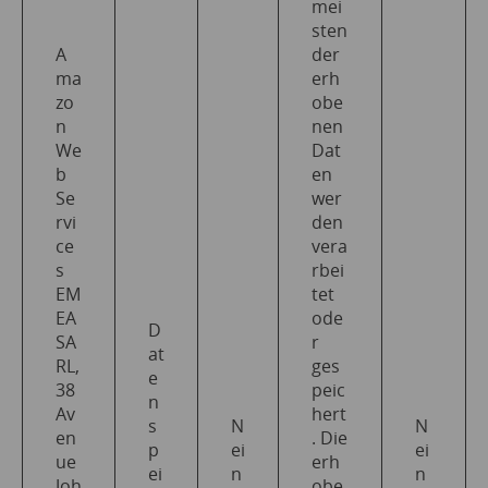
mei
sten
A
der
ma
erh
zo
obe
n
nen
We
Dat
b
en
Se
wer
rvi
den
ce
vera
s
rbei
EM
tet
EA
ode
D
SA
r
at
RL,
ges
e
38
peic
n
Av
hert
s
N
N
en
. Die
p
ei
ei
ue
erh
ei
n
n
Joh
obe