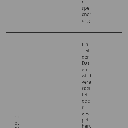
r -
spei
cher
ung.
Ein
Teil
der
Dat
en
wird
vera
rbei
tet
ode
r
ges
ro
peic
ot
hert