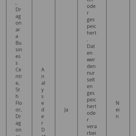
,
ode
Dr
r
ag
ges
on
peic
ar
hert
a
.
Bu
Dat
sin
en
es
wer
s
den
Ce
A
nur
ntr
n
selt
e,
al
en
5t
y
ges
h
s
peic
Flo
e
N
hert
or,
d
Ja
ei
ode
Dr
e
n
r
ag
r
vera
on
D
rbei