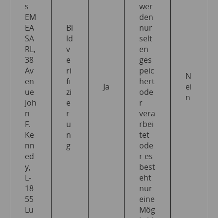
s
wer
EM
den
EA
Bi
nur
SA
ld
selt
RL,
v
en
38
e
ges
Av
ri
peic
N
en
fi
hert
Ja
ei
ue
zi
ode
n
Joh
e
r
n
r
vera
F.
u
rbei
Ke
n
tet
nn
g
ode
ed
r es
y,
best
L-
eht
18
nur
55
eine
Lu
Mög