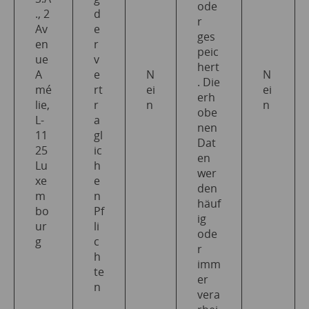
ode
., 2
d
r
Av
e
ges
en
r
peic
ue
v
hert
A
e
N
N
. Die
mé
rt
ei
ei
erh
lie,
r
n
n
obe
L-
a
nen
11
gl
Dat
25
ic
en
Lu
h
wer
xe
e
den
m
n
häuf
bo
Pf
ig
ur
li
ode
g
c
r
h
imm
te
er
n
vera