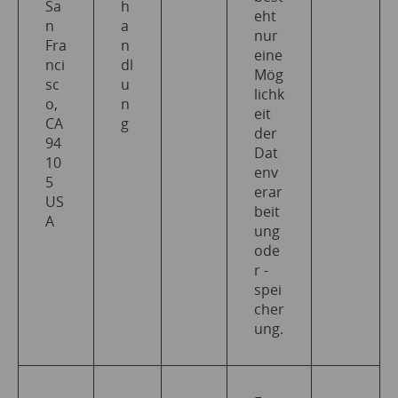
Sa
h
eht
n
a
nur
Fra
n
eine
nci
dl
Mög
sc
u
lichk
o,
n
eit
CA
g
der
94
Dat
10
env
5
erar
US
beit
A
ung
ode
r -
spei
cher
ung.