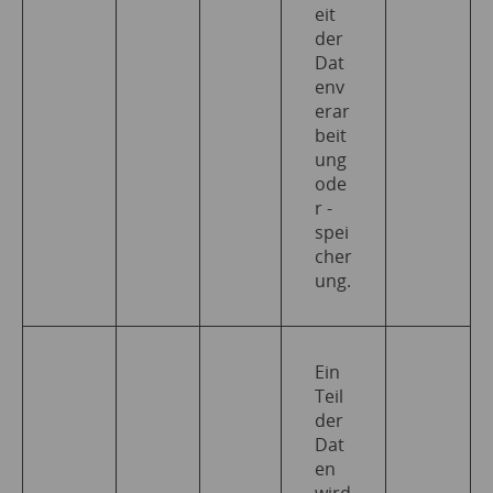
eit
der
Dat
env
erar
beit
ung
ode
r -
spei
cher
ung.
Ein
Teil
der
Dat
en
wird