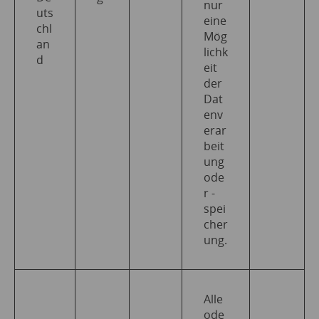
nur
uts
eine
chl
Mög
an
lichk
d
eit
der
Dat
env
erar
beit
ung
ode
r -
spei
cher
ung.
Alle
ode