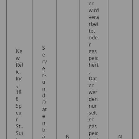
en
wird
vera
rbei
tet
ode
r
S
Ne
ges
e
w
peic
rv
Rel
hert
e
ic,
.
r-
Inc
Dat
u
.,
en
n
18
wer
d
8
den
D
Sp
nur
at
ea
selt
e
r
en
n
St.,
ges
b
Sui
peic
a
N
N