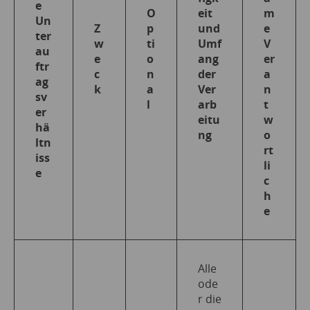
e
O
eit
m
Un
Z
p
und
e
ter
w
ti
Umf
V
au
e
o
ang
er
ftr
c
n
der
a
ag
k
a
Ver
n
sv
l
arb
t
er
eitu
w
hä
ng
o
ltn
rt
iss
li
e
c
h
e
Alle
ode
r die