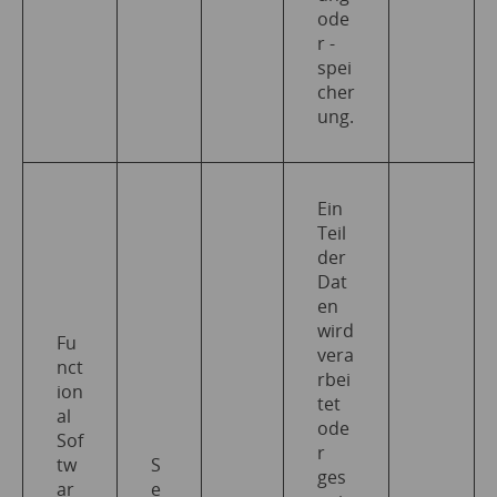
ode
r -
spei
cher
ung.
Ein
Teil
der
Dat
en
wird
Fu
vera
nct
rbei
ion
tet
al
ode
Sof
r
tw
S
ges
ar
e