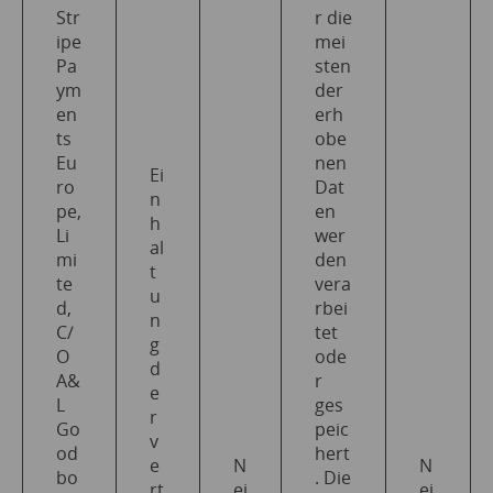
Str
r die
ipe
mei
Pa
sten
ym
der
en
erh
ts
obe
Eu
nen
Ei
ro
Dat
n
pe,
en
h
Li
wer
al
mi
den
t
te
vera
u
d,
rbei
n
C/
tet
g
O
ode
d
A&
r
e
L
ges
r
Go
peic
v
od
hert
e
N
N
bo
. Die
rt
ei
ei