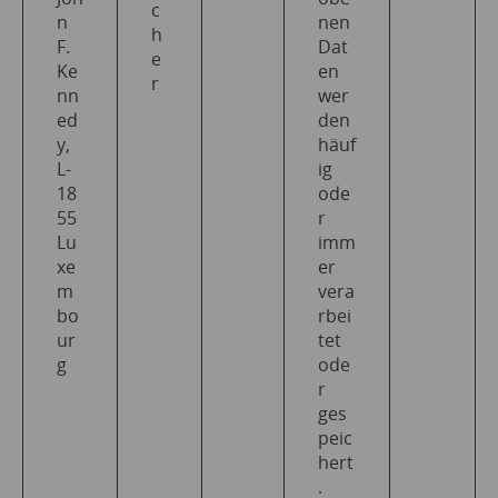
c
n
nen
h
F.
Dat
e
Ke
en
r
nn
wer
ed
den
y,
häuf
L-
ig
18
ode
55
r
Lu
imm
xe
er
m
vera
bo
rbei
ur
tet
g
ode
r
ges
peic
hert
.