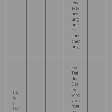
env
erar
beit
ung
ode
r -
spei
cher
ung.
Ein
Teil
der
Dat
en
Ho
wird
tja
vera
r
rbei
Ltd
tet