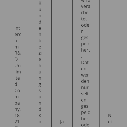
K
vera
u
rbei
n
tet
d
ode
Int
e
r
erc
n
ges
o
b
peic
m
e
hert
R&
zi
.
D
e
Dat
Un
h
en
lim
u
wer
ite
n
den
d
g
nur
Co
s-
selt
m
u
en
pa
n
ges
ny,
d
peic
18-
K
N
hert
21
o
Ja
ei
ode