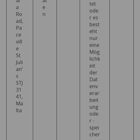
ar
at
tet
a
e
ode
Ro
n
r es
ad,
best
Pa
eht
ce
nur
vill
eine
e
Mög
St
lichk
Juli
eit
an’
der
s
Dat
STJ
env
31
erar
41,
beit
Ma
ung
lta
ode
r -
spei
cher